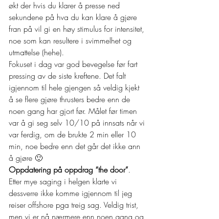
økt der hvis du klarer å presse ned 
sekundene på hva du kan klare å gjøre 
fran på vil gi en høy stimulus for intensitet, 
noe som kan resultere i svimmelhet og 
utmattelse (hehe).
Fokuset i dag var god bevegelse før fart 
pressing av de siste kreftene. Det falt 
igjennom til hele gjengen så veldig kjekt 
å se flere gjøre thrusters bedre enn de 
noen gang har gjort før. Målet før timen 
var å gi seg selv 10/10 på innsats når vi 
var ferdig, om de brukte 2 min eller 10 
min, noe bedre enn det går det ikke ann 
å gjøre 🙂
Oppdatering på oppdrag “the door”
. 
Etter mye saging i helgen klarte vi 
dessverre ikke komme igjennom til jeg 
reiser offshore pga treig sag. Veldig trist, 
men vi er nå nærmere enn noen gang og 