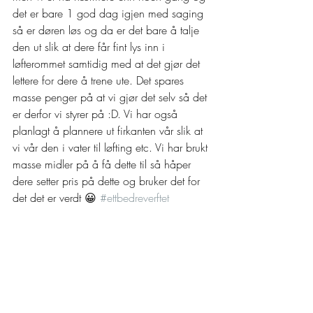
det er bare 1 god dag igjen med saging 
så er døren løs og da er det bare å talje 
den ut slik at dere får fint lys inn i 
løfterommet samtidig med at det gjør det 
lettere for dere å trene ute. Det spares 
masse penger på at vi gjør det selv så det 
er derfor vi styrer på :D. Vi har også 
planlagt å plannere ut firkanten vår slik at 
vi vår den i vater til løfting etc. Vi har brukt 
masse midler på å få dette til så håper 
dere setter pris på dette og bruker det for 
det det er verdt 😀 
#ettbedreverftet