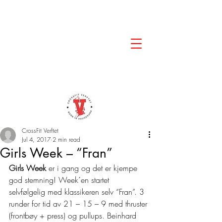
CrossFit Verftet
Jul 4, 2017
2 min read
Girls Week – “Fran”
Girls Week
 er i gang og det er kjempe 
god stemning! Week´en startet 
selvfølgelig med klassikeren selv “Fran”. 3 
runder for tid av 21 – 15 – 9 med thruster 
(frontbøy + press) og pullups. Beinhard 