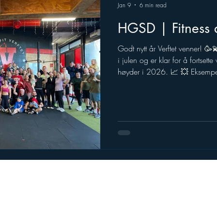
Jan 9
6 min read
HGSD | Fitness 
Godt nytt år Verftet venner! 🥳💫 Vi håper dere har fått ladet 
i julen og er klar for å fortset
høyder i 2026. 📈 💥 Eksempel på "not-so-functional" fitness
😂 Ingen fare for å se denne
denne uke en ringerunde rundt t
treningssentrene for å spørre 
med folk som starter nyttårsforse
svarte ja, men vår egen Andreas