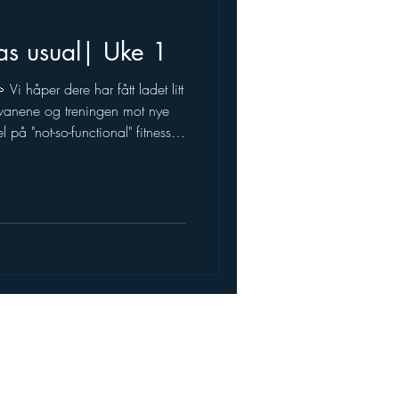
as usual| Uke 1
litt
te vanene og treningen mot nye
 på SugarWod! Avisene hadde
il alle de lokale
om det er mye pågang for tiden
tt med trening. De aller fleste
 er ikke kjent for å føl