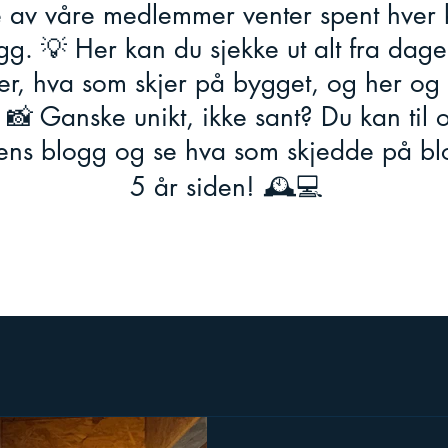
 av våre medlemmer venter spent hver k
g. 💡 Her kan du sjekke ut alt fra dagen
er, hva som skjer på bygget, og her og de
 📸 Ganske unikt, ikke sant? Du kan til
ns blogg og se hva som skjedde på bl
5 år siden! 🕰️💻