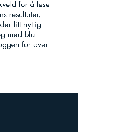
veld for å lese
s resultater,
r litt nyttig
 og med bla
oggen for over