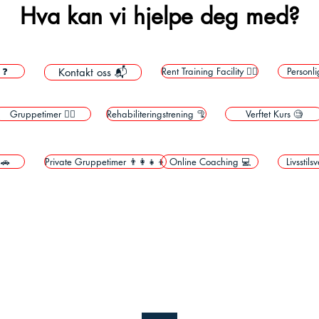
Hva kan vi hjelpe deg med?
 ❓
Rent Training Facility 🙋‍♀️
Personli
Kontakt oss 📬
Gruppetimer 👯‍♂️
Rehabiliteringstrening 🦿
Verftet Kurs 🧐
 🚗
Private Gruppetimer 👨‍👩‍👧‍👦
Online Coaching 💻
Livsstil