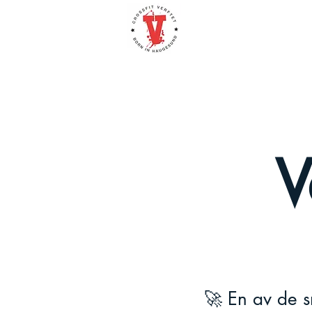
V
🚀 En av de s