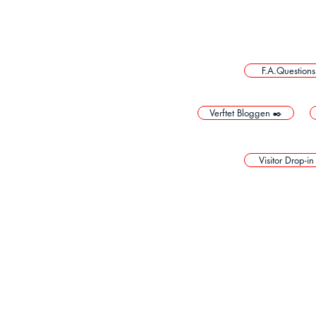
F.A.Questions
Verftet Bloggen ✒️
Visitor Drop-in