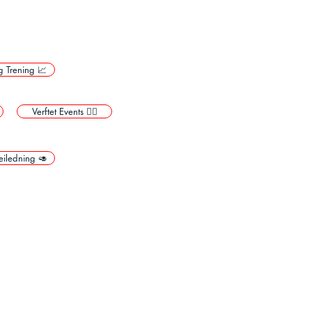
g Trening 📈
Verftet Events 🙅‍♂️
sveiledning 🥑