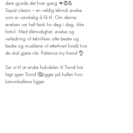
dere gjorde det hver gang 👊👏💪  
Squat cleans – en veldig teknisk øvelse 
som er vanskelig å få til. Om denne 
øvelsen var helt fersk for deg i dag, ikke 
fortvil. Med tålmodighet, øvelse og 
veiledning vil teknikken sitte bedre og 
bedre og musklene vil etterhvert forstå hva 
de skal gjøre når. Patience my friend 👌 
Ser ut til at andre halvdelen til Trond har 
lagt igjen Trond 🤔Ligger på hyllen hvor 
kanonballene ligger.  