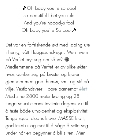
🎵Oh baby you’re so cool
so beautiful I bet you rule
And you’re nobodys fool
Oh baby you’re So cool🎶
Det var en forfriskende økt med løping ute 
i herlig, vått Haugesund-regn. Men hvem 
på Verftet bryr seg om sånn? 😁 
Medlemmene på Verftet ler av slike økter 
hvor, dunker seg på bryster og kjører 
gjennom med godt humør, smil og stå-på-
vilje. Vestlandsvær – bare barnemat 
#lett
Med sine 2800 meter løping og 28 
tunge squat cleans inviterte dagens økt til 
å teste både utholdenhet og eksplosivitet. 
Tunge squat cleans krever MASSE kraft, 
god teknikk og mot til å våge å sette seg 
under når en begynner å bli sliten. Men 