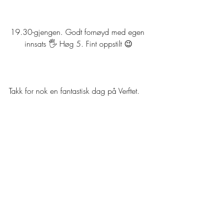
19.30-gjengen. Godt fornøyd med egen 
innsats 🖐 Høg 5. Fint oppstilt 😉
Takk for nok en fantastisk dag på Verftet. 
Det gledes til morgendagen med alle dere 
herlige medlemmer ❤ God natt og sov 
godt 💤😊 
Mvh  
Team Verftet 