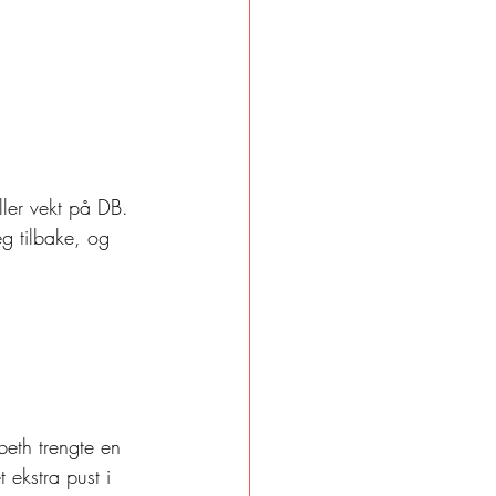
ller vekt på DB. 
g tilbake, og 
beth trengte en 
ekstra pust i 