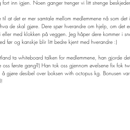
fort inn igjen. Noen ganger trenger vi litt strenge beskjeder
 til at det er mer samtale mellom medlemmene nå som det i
le hva de skal gjøre. Dere spør hverandre om hjelp, om det er 
gi eller med klokken på veggen. Jeg håper dere kommer i s
ed før og kanskje blir litt bedre kjent med hverandre :) 
etland ta whiteboard talken for medlemmene, han gjorde det 
lle oss første gang?) Han tok oss gjennom øvelsene fix fok tw
å gjøre desibel over boksen with octopus kg. Bonusen var ky
l!