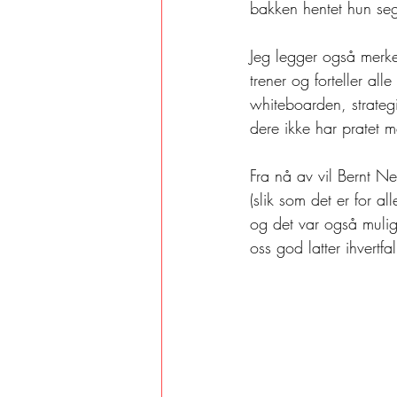
bakken hentet hun seg 
Jeg legger også merke
trener og forteller al
whiteboarden, strate
dere ikke har pratet m
Fra nå av vil Bernt N
(slik som det er for a
og det var også mulig 
oss god latter ihvertfal