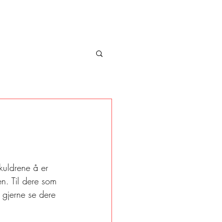
kuldrene å er 
en. Til dere som 
 gjerne se dere 