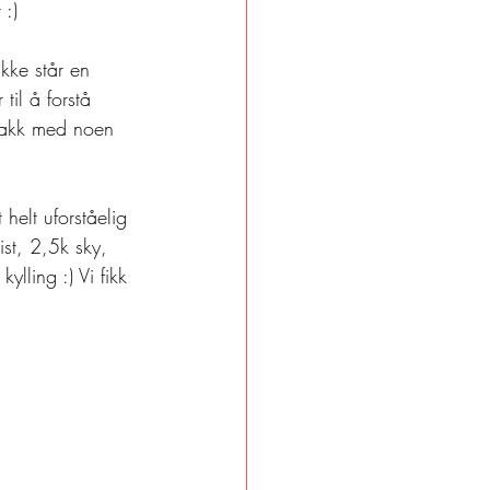
 :) 
kke står en 
til å forstå 
nakk med noen 
helt uforståelig 
ist, 2,5k sky, 
lling :) Vi fikk 