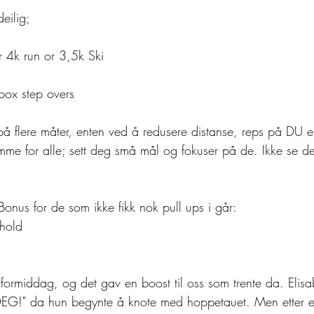
eilig;
 4k run or 3,5k Ski 
box step overs
på flere måter, enten ved å redusere distanse, reps på DU e
me for alle; sett deg små mål og fokuser på de. Ikke se de
Bonus for de som ikke fikk nok pull ups i går: 
 hold
 formiddag, og det gav en boost til oss som trente da. Elisa
G!" da hun begynte å knote med hoppetauet. Men etter et 