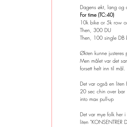
Dagens økt, lang og d
For time (TC:40)
10k bike or 5k row or
Then, 300 DU
Then, 100 single DB 
Økten kunne justeres 
Men målet var det sam
forsett helt inn til mål. 
Det var også en liten 
20 sec chin over bar
into max pull-up 
Det var mye folk her i
liten "KONSENTRER DE