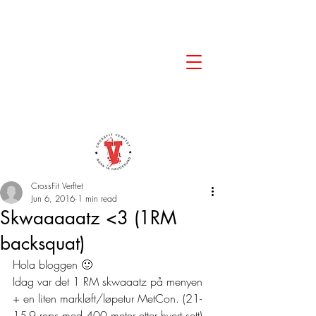
CrossFit Verftet
Jun 6, 2016
1 min read
Skwaaaaatz <3 (1RM
backsquat)
Hola bloggen 🙂
Idag var det 1 RM skwaaatz på menyen 
+ en liten markløft/løpetur MetCon. (21-
15-9 reps med 400 meter etter hvert sett)