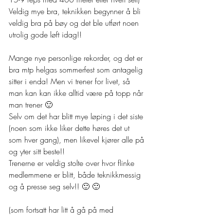
Veldig mye bra, teknikken begynner å bli 
veldig bra på bøy og det ble utført noen 
utrolig gode løft idag!!
Mange nye personlige rekorder, og det er 
bra mtp helgas sommerfest som antagelig 
sitter i enda! Men vi trener for livet, så 
man kan kan ikke alltid være på topp når 
man trener 🙂
Selv om det har blitt mye løping i det siste 
(noen som ikke liker dette høres det ut 
som hver gang), men likevel kjører alle på 
og yter sitt beste!!
Trenerne er veldig stolte over hvor flinke 
medlemmene er blitt, både teknikkmessig 
og å presse seg selv!! 🙂 🙂
(som fortsatt har litt å gå på med 