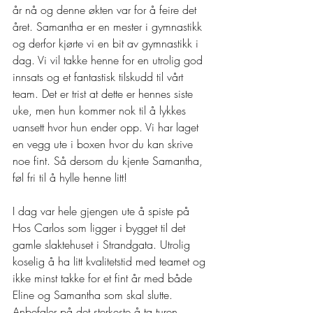
år nå og denne økten var for å feire det 
året. Samantha er en mester i gymnastikk 
og derfor kjørte vi en bit av gymnastikk i 
dag. Vi vil takke henne for en utrolig god 
innsats og et fantastisk tilskudd til vårt 
team. Det er trist at dette er hennes siste 
uke, men hun kommer nok til å lykkes 
uansett hvor hun ender opp. Vi har laget 
en vegg ute i boxen hvor du kan skrive 
noe fint. Så dersom du kjente Samantha, 
føl fri til å hylle henne litt!
I dag var hele gjengen ute å spiste på 
Hos Carlos som ligger i bygget til det 
gamle slaktehuset i Strandgata. Utrolig 
koselig å ha litt kvalitetstid med teamet og 
ikke minst takke for et fint år med både 
Eline og Samantha som skal slutte. 
Anbefaler på det sterkeste å ta turen 