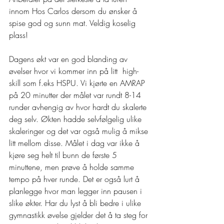
innom Hos Carlos dersom du ønsker å 
spise god og sunn mat. Veldig koselig 
plass!
Dagens økt var en god blanding av 
øvelser hvor vi kommer inn på litt  high-
skill som f.eks HSPU. Vi kjørte en AMRAP 
på 20 minutter der målet var rundt 8-14 
runder avhengig av hvor hardt du skalerte 
deg selv. Økten hadde selvfølgelig ulike 
skaleringer og det var også mulig å mikse 
litt mellom disse. Målet i dag var ikke å 
kjøre seg helt til bunn de første 5 
minuttene, men prøve å holde samme 
tempo på hver runde. Det er også lurt å 
planlegge hvor man legger inn pausen i 
slike økter. Har du lyst å bli bedre i ulike 
gymnastikk øvelse gjelder det å ta steg for 