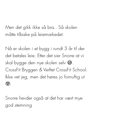
Men det gikk ikke så bra.. Så skolen 
måtte tilbake på leiemarkedet.
Nå er skolen i et bygg i rundt 3 år til der 
det betales leie. Etter det sier Snorre at vi 
skal bygge den nye skolen selv 😅. 
CrossFit Bryggen & Verftet CrossFit School. 
Ikke vet jeg, men det høres jo fornuftig ut 
🤓.
Snorre hevder også at det har vært mye 
god stemning 