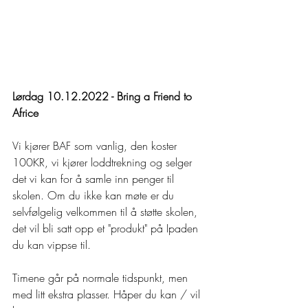
Lørdag 10.12.2022 - Bring a Friend to 
Africe
Vi kjører BAF som vanlig, den koster 
100KR, vi kjører loddtrekning og selger 
det vi kan for å samle inn penger til 
skolen. Om du ikke kan møte er du 
selvfølgelig velkommen til å støtte skolen, 
det vil bli satt opp et "produkt" på Ipaden 
du kan vippse til.
Timene går på normale tidspunkt, men 
med litt ekstra plasser. Håper du kan / vil 