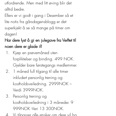
utfordrende. Men med litt øving blir det 
alltid bedre. 
Ellers er vi godt i gang i Desember så et 
lite notis fra gårsdagensblogg er det 
superkjekt å se så mange på timer om 
dagen! 
Har dere lyst å gi en julegave fra Verftet til 
noen dere er glade i?
Kjøp en prøvemåned uten 
forpliktelser og binding. 499 NOK. 
Gjelder bare førstegangs medlemmer.
1 måned full tilgang til alle timer 
inkludert personlig trening og 
kostholdsveiledning. 2999NOK – 
Verdi 3999NOK.
Personlig trening og 
kostholdsveiledning i 3 måneder. 9 
999NOK -Veri 13 300NOK.
Vi tilpasser alle ønsker om dere vil ha 