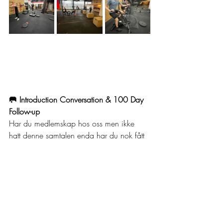
🥅 Introduction Conversation & 100 Day 
Follow-up
Har du medlemskap hos oss men ikke 
hatt denne samtalen enda har du nok fått 
en mail med informasjon om den og når 
det kan passe. Svar gjerne på denne da 
dette er en samtale med mye god og 
nytting informasjon og gjør din reise hos 
oss bedre! 🤩 