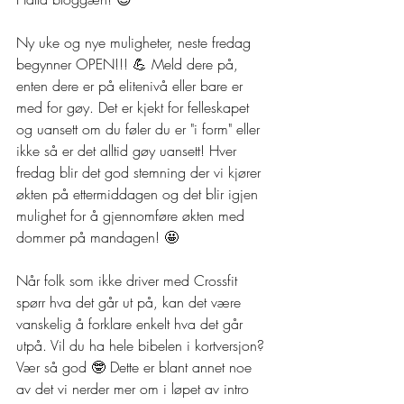
Ny uke og nye muligheter, neste fredag 
begynner OPEN!!! 💪 Meld dere på, 
enten dere er på elitenivå eller bare er 
med for gøy. Det er kjekt for felleskapet 
og uansett om du føler du er "i form" eller 
ikke så er det alltid gøy uansett! Hver 
fredag blir det god stemning der vi kjører 
økten på ettermiddagen og det blir igjen 
mulighet for å gjennomføre økten med 
dommer på mandagen! 🤩 
Når folk som ikke driver med Crossfit 
spørr hva det går ut på, kan det være 
vanskelig å forklare enkelt hva det går 
utpå. Vil du ha hele bibelen i kortversjon? 
Vær så god 🤓 Dette er blant annet noe 
av det vi nerder mer om i løpet av intro 