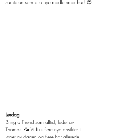
samtalen som alle nye medlemmer har! 😌
Lørdag
Bring a Friend som alltid, ledet av 
Thomas! 🥳 Vi fikk flere nye ansikter i 
løpet av dagen og flere har allerede 