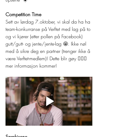
Competition Time 
Sett av lørdag 7.oktober, vi skal da ha ha 
team-konkurranse på Verftet med lag på to 
og vi kjører (etter pollen på Facebook) 
gutt/gutt- og jente/jente-lag 🤩. Ikke nøl 
med å sikre deg en partner (trenger ikke å 
være Verftet-medlem)! Dette blir gøy 🏃🏽‍♀️ 
mer informasjon kommer! 
Sprekisene 