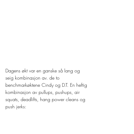
Dagens økt var en ganske så lang og 
seig kombinasjon av. de to 
benchmarkøktene Cindy og D.T. En heftig 
kombinasjon av pullups, pushups, air 
squats, deadlifts, hang power cleans og 
push jerks: