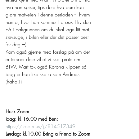
hva han spiser, tips dere hva dere kan 
gjøre matveien i denne perioden til hvem 
han er, hvor han kommer fra osv. Hiv den 
på i bakgrunnen om du skal lage litt mat, 
støvsuge, i bilen eller der det passer best 
for deg =). 
Kom også gjerne med forslag på om det 
er temaer dere vil at vi skal prate om. 
BTW. Mart tok også Korona klippen så 
idag er han like skalla som Andreas 
(haha!!) 
Husk Zoom
Idag: kl.16.00 med Ben: 
https://zoom.us/j/814517349
Lørdag: kl.10.00 Bring a Friend to Zoom 