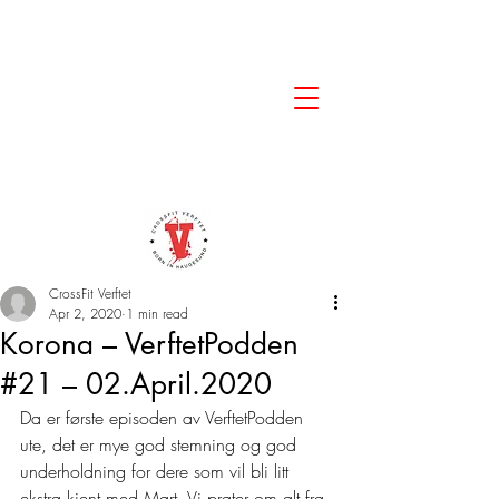
CrossFit Verftet
Apr 2, 2020
1 min read
Korona – VerftetPodden
#21 – 02.April.2020
Da er første episoden av VerftetPodden 
ute, det er mye god stemning og god 
underholdning for dere som vil bli litt 
ekstra kjent med Mart. Vi prater om alt fra 