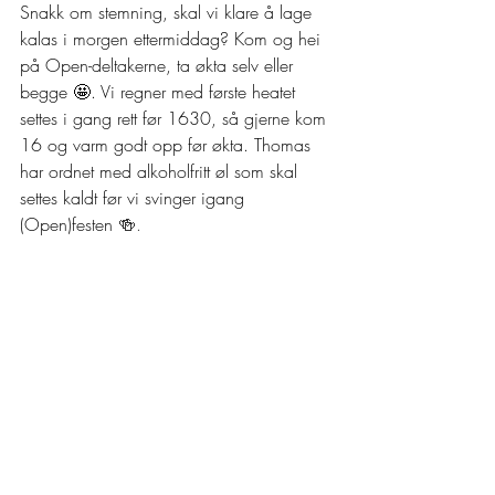
Snakk om stemning,
 skal vi klare å lage 
kalas i morgen ettermiddag? Kom og hei 
på Open-deltakerne, ta økta selv eller 
begge 🤩. Vi regner med første heatet 
settes i gang rett før 1630, så gjerne kom 
16 og varm godt opp før økta. Thomas 
har ordnet med alkoholfritt øl som skal 
settes kaldt før vi svinger igang 
(Open)festen 
🍻. 