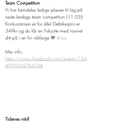
Team Competition 
Vi har fremdeles ledige plasser til lag på 
neste lørdags team competition (11.03)! 
Konkurransen er for alle! Deltakerpris er 
349kr og du får en T-skjorte med navnet 
ditt på i en fin vårfarge 
💙 
#stas
Mer info: 
https://www.facebook.com/events/124
4995049764548
Tidenes vits?