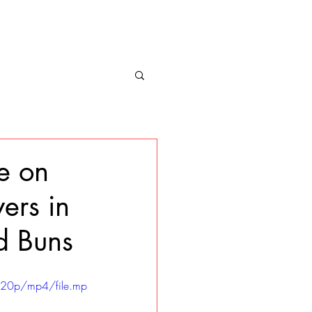
e on
ers in
ed Buns
720p/mp4/file.mp