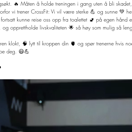
ingsøkt. 🔥 Måten å holde treningen i gang uten å bli skadet
vorfor vi trener CrossFit: Vi vil være sterke 💪 og sunne 💚 hel
il fortsatt kunne reise oss opp fra toalettet 🚽 på egen hånd 
 og opprettholde livskvaliteten 🌟 så høy som mulig så le
en klokt, 🧠 lytt til kroppen din 🫀 og spør trenerne hvis noe f
jelpe deg. 😃💪
️