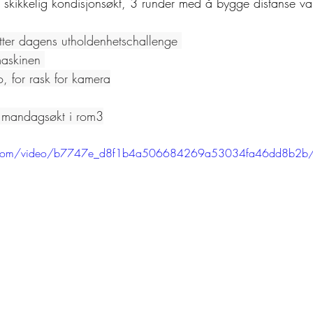
n skikkelig kondisjonsøkt, 3 runder med å bygge distanse va
ter dagens utholdenhetschallenge 
maskinen 
o, for rask for kamera
 mandagsøkt i rom3
atic.com/video/b7747e_d8f1b4a506684269a53034fa46dd8b2b