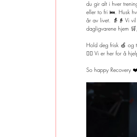
du gir alt i hver tren
eller to fri 🛌. Husk h
år av livet. 👵👴 Vi v
dagligvarene hjem 🛒,
Hold deg frisk 🍏 og tr
🙋‍♀️ Vi er her for å h
So happy Recovery ❤