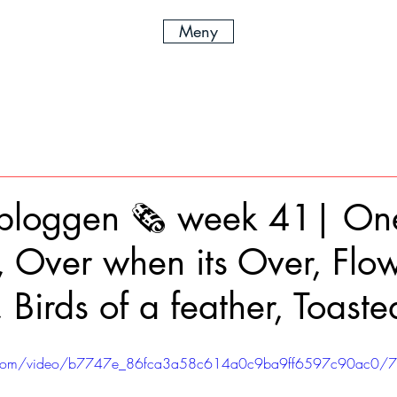
Meny
bloggen 🗞️ week 41| On
 Over when its Over, Flow
, Birds of a feather, Toast
tic.com/video/b7747e_86fca3a58c614a0c9ba9ff6597c90ac0/