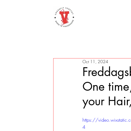
Oct 11, 2024
Freddags
One time,
your Hair
https://video.wixsta
4