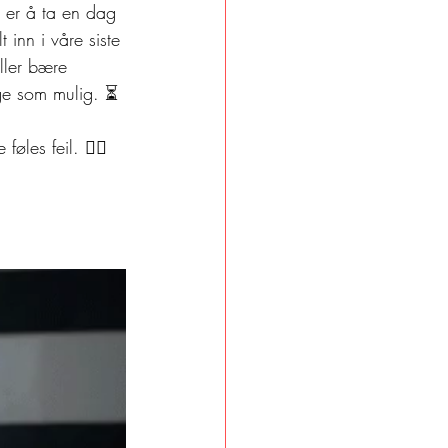
, er å ta en dag 
t inn i våre siste 
eller bære 
nge som mulig. ⏳
øles feil. 🙋‍♂️