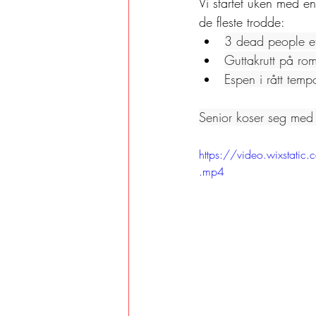
Vi startet uken med e
de fleste trodde:
3 dead people et
Guttakrutt på ro
Espen i rått temp
Senior koser seg med
https://video.wixst
.mp4