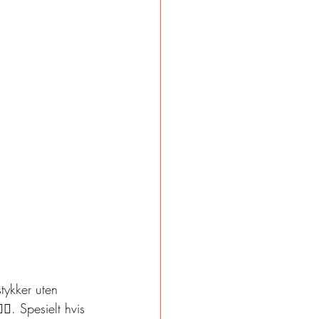
stykker uten 
♂️. Spesielt hvis 