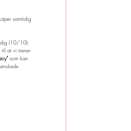
kaper samtidig 
idig (10/10): 
til at vi trener 
acy" 
som kan 
nå ønskede 