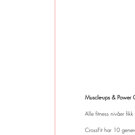
Muscle-ups & Power 
Alle fitness nivåer fi
CrossFit har 10 gener