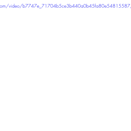
atic.com/video/b7747e_71704b5ce3b440a0b45fa80e54815587