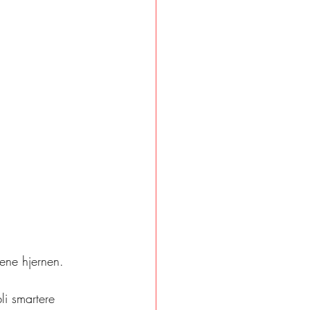
rene hjernen.
i smartere 