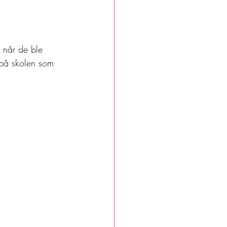
 når de ble 
t på skolen som 