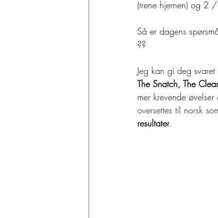
(trene hjernen) og 2
Så er dagens spørsmål
??
Jeg kan gi deg svaret
The Snatch, The Clean
mer krevende øvelser e
oversettes til norsk som
resultater
.