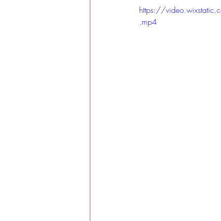
https://video.wixst
.mp4