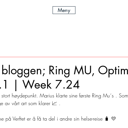
Meny
 bloggen; Ring MU, Opti
.1 | Week 7.24
 stort høydepunkt. Marius klarte sine første Ring Mu´s . Som 
 av vårt art som klarer 📈 . 
e på Verftet er å få ta del i andre sin helse-reise 🧳 💛