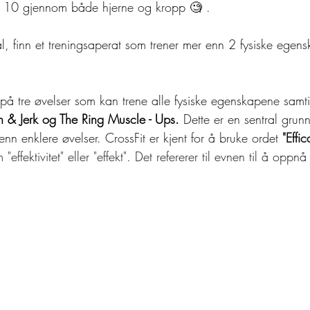
 / 10 gjennom både hjerne og kropp 🧐 .
, finn et treningsaperat som trener mer enn 2 fysiske egens
 på tre øvelser som kan trene alle fysiske egenskapene samt
 & Jerk og The Ring Muscle - Ups.
 Dette er en sentral grunn 
nn enklere øvelser. CrossFit er kjent for å bruke ordet 
"Effic
 "effektivitet" eller "effekt". Det refererer til evnen til å opp