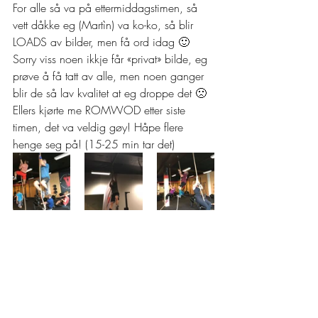
For alle så va på ettermiddagstimen, så 
vett dåkke eg (Martìn) va ko-ko, så blir 
LOADS av bilder, men få ord idag 🙂  
Sorry viss noen ikkje får «privat» bilde, eg 
prøve å få tatt av alle, men noen ganger 
blir de så lav kvalitet at eg droppe det 🙁  
Ellers kjørte me ROMWOD etter siste 
timen, det va veldig gøy! Håpe flere 
henge seg på! (15-25 min tar det)   