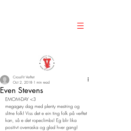
CrossFit Verftet
Oct 2, 2018
1 min read
Even Stevens
EMOM-DAY <3  
megagøy dag med plenty mestring og 
slitne folk! Viss det e ein ting folk på verftet 
kan, så e det ropeclimbs! Eg blir lika 
positivt overraska og glad hver gang!  