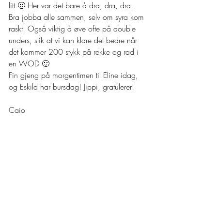
litt 🙂 Her var det bare å dra, dra, dra.
Bra jobba alle sammen, selv om syra kom 
raskt! Også viktig å øve ofte på double 
unders, slik at vi kan klare det bedre når 
det kommer 200 stykk på rekke og rad i 
en WOD 🙂
Fin gjeng på morgentimen til Eline idag, 
og Eskild har bursdag! Jippi, gratulerer!
Caio