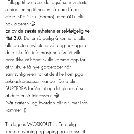
I Tillegg til dette ser det også som vi starter 
senior trening til høsten så bare få de 
eldre IKKE 50 + (barbro), men 60+ blir 
nok alderen 🙂 
En av de største nyhetene er selvfølgelig Ve
rftet 3.0.
 Det er så deilig å kunne fortelle 
alle de store nyhetene våre og beklager at 
dere ikke fått informasjonen før. Vi ville 
bare ikke at håpet skulle komme opp for 
at vi skulle få nye garderober når 
sannsynligheten for at de ikke kom pga 
søknadsprosessen var der. Dette blir 
SUPERBRA for Verftet og det gledes å se 
at dere er så interesserte 😀 
Når starter vi og hvordan blir alt, mer info 
kommer :)) 
Til dagens WORKOUT :). En deilig 
kombo av roing og løping ga teamspirit 