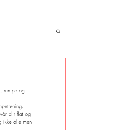
r, rumpe og 
ompetrening. 
r blir flat og 
 ikke alle men 