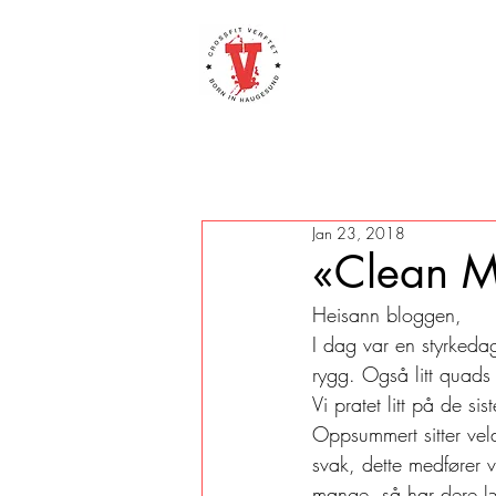
Jan 23, 2018
«Clean 
Heisann bloggen,
I dag var en styrkeda
rygg. Også litt quads 
Vi pratet litt på de s
Oppsummert sitter vel
svak, dette medfører 
mange, så har dere læ