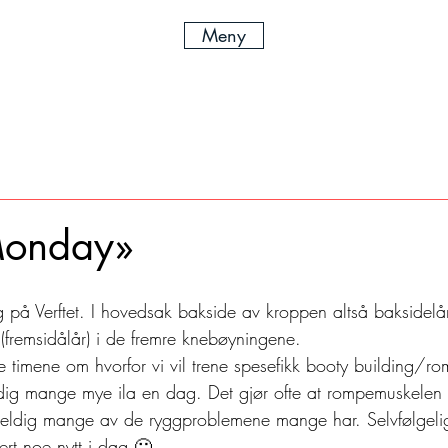
Meny
Monday»
g på Verftet. I hovedsak bakside av kroppen altså baksidelå
(fremsidålår) i de fremre knebøyningene.
iste timene om hvorfor vi vil trene spesefikk booty building/r
dig mange mye ila en dag. Det gjør ofte at rompemuskelen vå
veldig mange av de ryggproblemene mange har. Selvfølgelig
rt noe nytt i dag 🙂