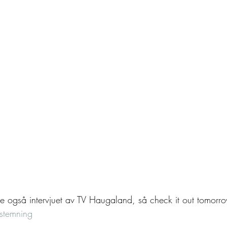
le også intervjuet av TV Haugaland, så check it out tomorr
stemning