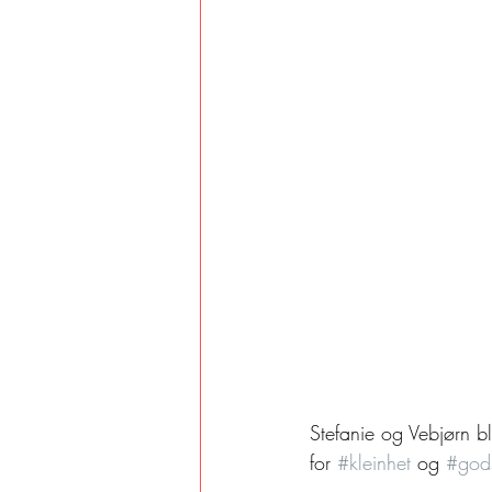
Stefanie og Vebjørn b
for 
#kleinhet
 og 
#god