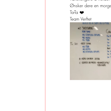
Ønsker dere en morgen
Ta-Ta ❤️ 
Team Verftet 