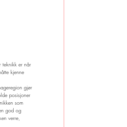
 teknikk er når 
måtte kjenne 
mageregion gjør 
olde posisjoner 
eknikken som 
 en god og 
kken verre, 