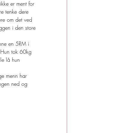
ikke er ment for 
re tenke dere 
dere om det ved 
ggen i den store 
inne en 5RM i 
. Hun tok 60kg 
le lå hun 
ge menn har 
angen ned og 