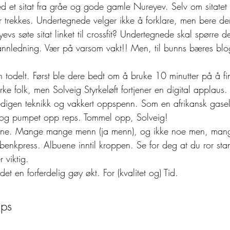
d et sitat fra gråe og gode gamle Nureyev. Selv om sitatet 
er trekkes. Undertegnede velger ikke å forklare, men bere de
s søte sitat linket til crossfit? Undertegnede skal spørre 
annledning. Vær på varsom vakt!! Men, til bunns bæres blo
 todelt. Først ble dere bedt om å bruke 10 minutter på å f
ke folk, men Solveig Styrkeløft fortjener en digital applaus
edigen teknikk og vakkert oppspenn. Som en afrikansk gasel
n og pumpet opp reps. Tommel opp, Solveig! 
rene. Mange mange menn (ja menn), og ikke noe men, man
benkpress. Albuene inntil kroppen. Se for deg at du ror st
 viktig. 
et en forferdelig gøy økt. For (kvalitet og) Tid. 
ups