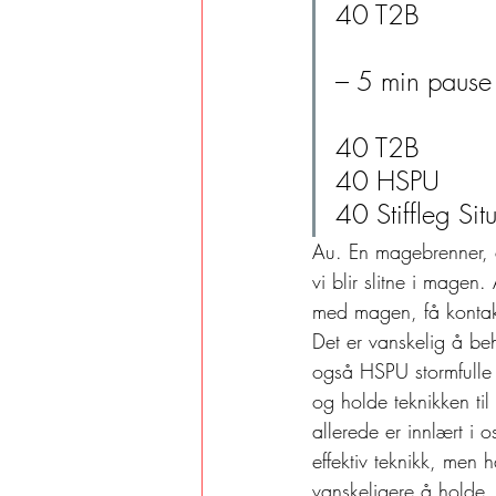
40 T2B
– 5 min pause
40 T2B
40 HSPU
40 Stiffleg Sit
Au. En magebrenner, e
vi blir slitne i magen
med magen, få kontakt
Det er vanskelig å beh
også HSPU stormfulle o
og holde teknikken til 
allerede er innlært i 
effektiv teknikk, men h
vanskeligere å holde. 