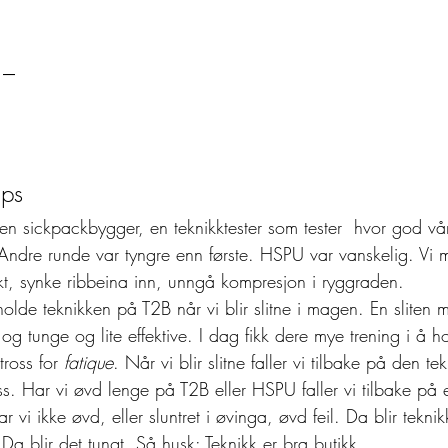
 – 
ups 
n sickpackbygger, en teknikktester som tester  hvor god vår
. Andre runde var tyngre enn første. HSPU var vanskelig. Vi 
, synke ribbeina inn, unngå kompresjon i ryggraden.  
olde teknikken på T2B når vi blir slitne i magen. En sliten 
g tunge og lite effektive. I dag fikk dere mye trening i å h
tross for 
fatique
. Når vi blir slitne faller vi tilbake på den t
oss. Har vi øvd lenge på T2B eller HSPU faller vi tilbake på
ar vi ikke øvd, eller sluntret i øvinga, øvd feil. Da blir tekni
Da blir det tungt. Så husk: Teknikk er bra butikk.  