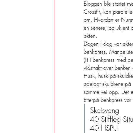
Bloggen ble startet me
Crossfit, kan paralell
om. Hvordan er Nureyev
en senere, og ukjent 
økten. 
Dagen i dag var økten
benkpress. Mange ster
(!) i benkpress med g
vidstrakt over benke
Husk, husk på skuld
ødelagt skuldrene på 
samme vei opp. Det er
Etterpå benkpress var d
Skeisvang
40 Stiffleg Sit
40 HSPU