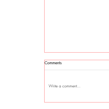
Comments
Write a comment...
We LOVE Echo Bike | Uke 32