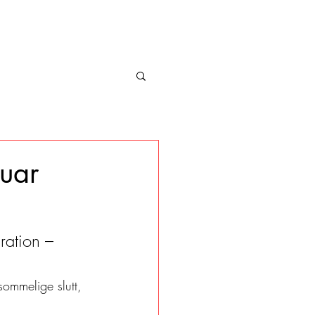
uar
ration – 
sommelige slutt, 