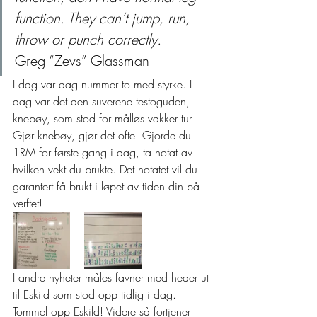
function. They can’t jump, run, 
throw or punch correctly.
Greg “Zevs” Glassman 
I dag var dag nummer to med styrke. I 
dag var det den suverene testoguden, 
knebøy, som stod for målløs vakker tur.  
Gjør knebøy, gjør det ofte. Gjorde du 
1RM for første gang i dag, ta notat av 
hvilken vekt du brukte. Det notatet vil du 
garantert få brukt i løpet av tiden din på 
verftet!  
I andre nyheter måles favner med heder ut 
til Eskild som stod opp tidlig i dag. 
Tommel opp Eskild! Videre så fortjener 