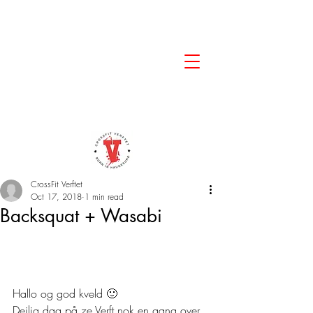
CrossFit Verftet
Oct 17, 2018
1 min read
Backsquat + Wasabi
Hallo og god kveld 🙂  
Deilig dag på ze Verft nok en gang over, 