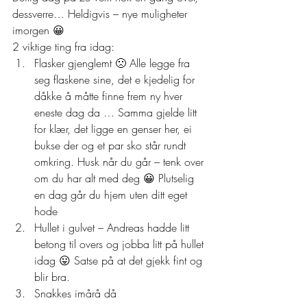
dessverre… Heldigvis – nye muligheter 
imorgen 😀  
2 viktige ting fra idag: 
Flasker gjenglemt 🙁 Alle legge fra 
seg flaskene sine, det e kjedelig for 
dåkke å måtte finne frem ny hver 
eneste dag da … Samma gjelde litt 
for klær, det ligge en genser her, ei 
bukse der og et par sko står rundt 
omkring. Husk når du går – tenk over 
om du har alt med deg 😀 Plutselig 
en dag går du hjem uten ditt eget 
hode
Hullet i gulvet – Andreas hadde litt 
betong til overs og jobba litt på hullet 
idag 😛 Satse på at det gjekk fint og 
blir bra. 
Snakkes imårå då 