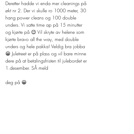
Deretter hadde vi enda mer cleanings på 
økt nr 2. Der vi skulle ro 1000 meter, 30 
hang power cleans og 100 double 
unders. Vi satte time ap på 15 minutter 
og kjørte på 😉 Vil skryte av helene som 
kjørte bravo all the way, med double 
unders og hele pakka! Veldig bra jobba 
😀 Juletreet er på plass og vil bare minne 
dere på at betalingsfristen til julebordet er 
1.desember. SÅ meld
deg på 😀