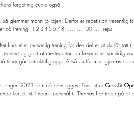
kkens forgetting curve også.
 så glemmer mann jo igjen. Derfor er repetisjon vesentlig f
t på trening. 1-2-3-4-5-6-7-8..........100..... reps.
tet kurs eller personlig trening for den del er at du får tatt t
, repetert og gjort at mesteparten du lærer sitter samtidig so
 på timer går betraktelig opp. Altså du får mer igjen av tide
s sesongen 2023 som nå planlegges. Først ut er 
CrossFit Ope
de kurset, still noen spørsmål til Thomas har troen på at de