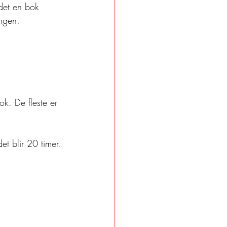
 det en bok 
ngen. 
k. De fleste er 
t blir 20 timer. 