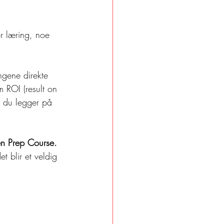
or læring, noe 
ingene direkte 
m ROI (result on 
n du legger på 
n Prep Course. 
t blir et veldig 