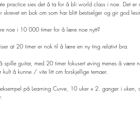
e practice sies det å ta for å bli world class i noe. Det er
skrevet en bok om som har blitt bestselger og gir god lesi
 noe i 10 000 timer for å lære noe nytt? 
ser at 20 timer er nok til å lære en ny ting relativt bra. 
å spille guitar, med 20 timer fokusert øving menes å være no
 kult å kunne / vite litt om forskjellige temaer.
 eksempel på Learning Curve, 10 uker x 2. ganger i uken, de
.