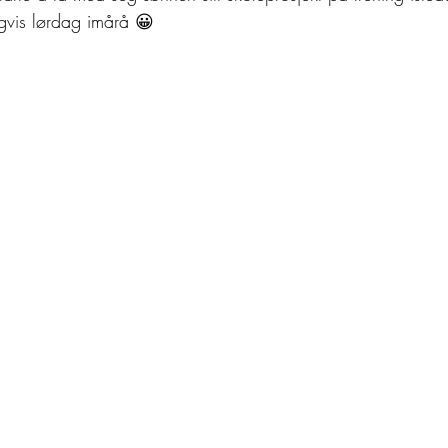
igvis lørdag imårå 😀 