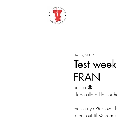
Dec 9, 2017
Test week
FRAN
hallåå 😀
Håpe alle e klar for h
masse nye PR´s over h
Shout out til KS som k