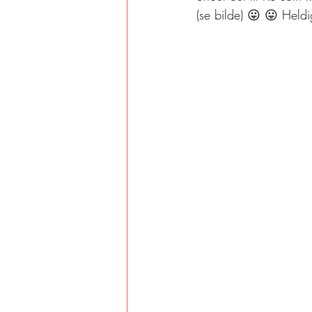
(se bilde) 😛 😛 Held