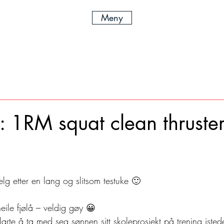
Meny
: 1RM squat clean thruste
elg etter en lang og slitsom testuke 🙂
eile fjølå – veldig gøy 😀
larte å ta med seg sønnen sitt skoleprosjekt på trening isted