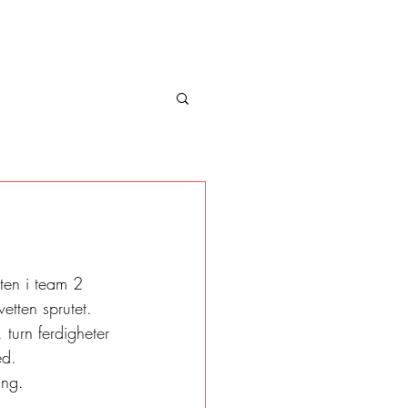
ten i team 2 
vetten sprutet.
 turn ferdigheter 
ed.
ing.