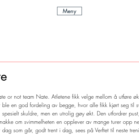
Meny
te
te or not team Nate. Atletene fikk velge mellom å utføre øk
 ble en god fordeling av begge, hvor alle fikk kjørt seg til s
pesielt skuldre, men en utrolig gøy økt. Den utfordrer pust,
 snakke om svimmelheten en opplever av mange turer opp n
er dag som går, godt trent i dag, sees på Verftet til neste tren