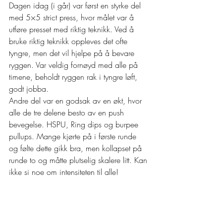
Dagen idag (i går) var først en styrke del 
med 5×5 strict press, hvor målet var å 
utføre presset med riktig teknikk. Ved å 
bruke riktig teknikk oppleves det ofte 
tyngre, men det vil hjelpe på å bevare 
ryggen. Var veldig fornøyd med alle på 
timene, beholdt ryggen rak i tyngre løft, 
godt jobba.
Andre del var en godsak av en økt, hvor 
alle de tre delene besto av en push 
bevegelse. HSPU, Ring dips og burpee 
pullups. Mange kjørte på i første runde 
og følte dette gikk bra, men kollapset på 
runde to og måtte plutselig skalere litt. Kan 
ikke si noe om intensiteten til alle!