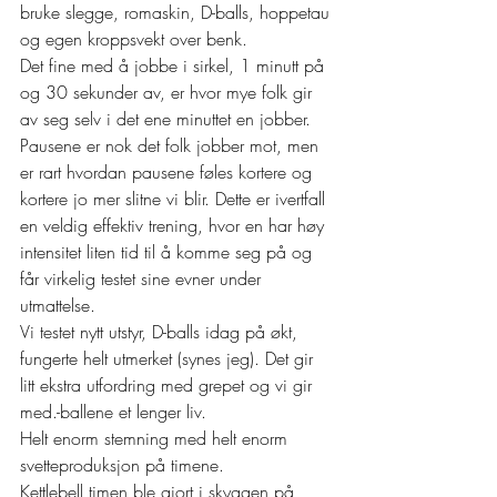
bruke slegge, romaskin, D-balls, hoppetau 
og egen kroppsvekt over benk.
Det fine med å jobbe i sirkel, 1 minutt på 
og 30 sekunder av, er hvor mye folk gir 
av seg selv i det ene minuttet en jobber. 
Pausene er nok det folk jobber mot, men 
er rart hvordan pausene føles kortere og 
kortere jo mer slitne vi blir. Dette er ivertfall 
en veldig effektiv trening, hvor en har høy 
intensitet liten tid til å komme seg på og 
får virkelig testet sine evner under 
utmattelse.
Vi testet nytt utstyr, D-balls idag på økt, 
fungerte helt utmerket (synes jeg). Det gir 
litt ekstra utfordring med grepet og vi gir 
med.-ballene et lenger liv.
Helt enorm stemning med helt enorm 
svetteproduksjon på timene.
Kettlebell timen ble gjort i skyggen på 