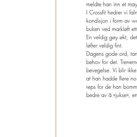
meldte han inn et may
I Crossfit hedrer vi f
kondisjon i form av wa
buken ved markløft ett
En veldig gøy økt, det
løfter veldig fint. 
Dagens gode ord, tanke
behov for det. Trenern
bevegelse. Vi blir ikk
at han hadde flere no
reps for de han bommet
bedre av å «jukse», en