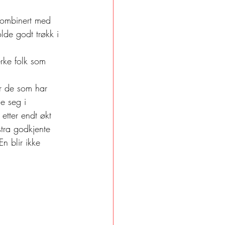
 kombinert med 
lde godt trøkk i 
rke folk som 
or de som har 
e seg i 
etter endt økt 
tra godkjente 
n blir ikke 