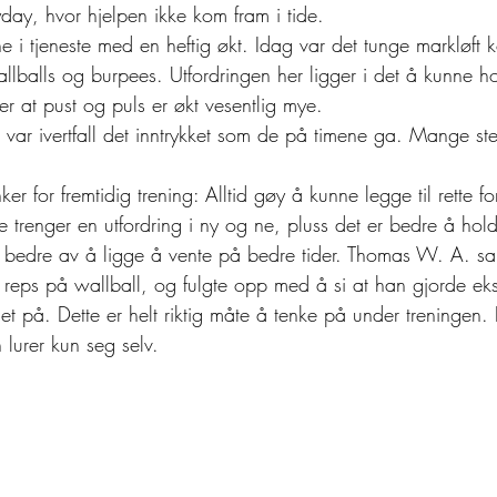
day, hvor hjelpen ikke kom fram i tide. 
alne i tjeneste med en heftig økt. Idag var det tunge markløft
llballs og burpees. Utfordringen her ligger i det å kunne ho
er at pust og puls er økt vesentlig mye. 
 var ivertfall det inntrykket som de på timene ga. Mange ste
r for fremtidig trening: Alltid gøy å kunne legge til rette f
e trenger en utfordring i ny og ne, pluss det er bedre å hold
e bedre av å ligge å vente på bedre tider. Thomas W. A. sa 
 reps på wallball, og fulgte opp med å si at han gjorde eks
 på. Dette er helt riktig måte å tenke på under treningen. E
 lurer kun seg selv. 