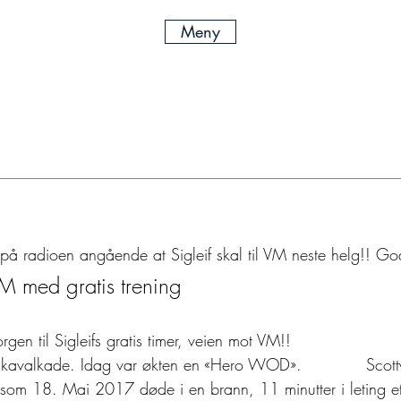
Meny
 på radioen angående at Sigleif skal til VM neste helg!! Go
VM med gratis trening
en til Sigleifs gratis timer, veien mot VM!! 
skavalkade. Idag var økten en «Hero WOD».            Scott
som 18. Mai 2017 døde i en brann, 11 minutter i leting et