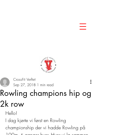
CrossFit Verftet
Sep 27, 2018
1 min read
Rowling champions hip og
2k row
Hello! 
I dag kjørte vi først en Rowling 
championship der vi hadde Rowling på 
100m, ti ganger hver. Hvor vi la sammen 