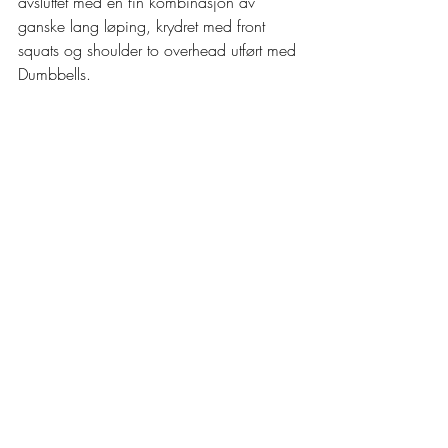
avsluttet med en fin kombinasjon av 
ganske lang løping, krydret med front 
squats og shoulder to overhead utført med 
Dumbbells.