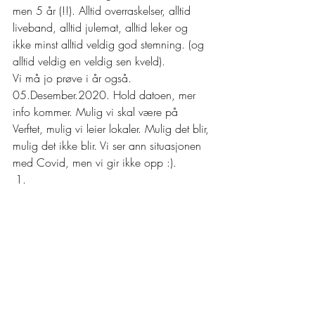
men 5 år (!!). Alltid overraskelser, alltid 
liveband, alltid julemat, alltid leker og 
ikke minst alltid veldig god stemning. (og 
alltid veldig en veldig sen kveld).  
Vi må jo prøve i år også. 
05.Desember.2020. Hold datoen, mer 
info kommer. Mulig vi skal være på 
Verftet, mulig vi leier lokaler. Mulig det blir, 
mulig det ikke blir. Vi ser ann situasjonen 
med Covid, men vi gir ikke opp :).