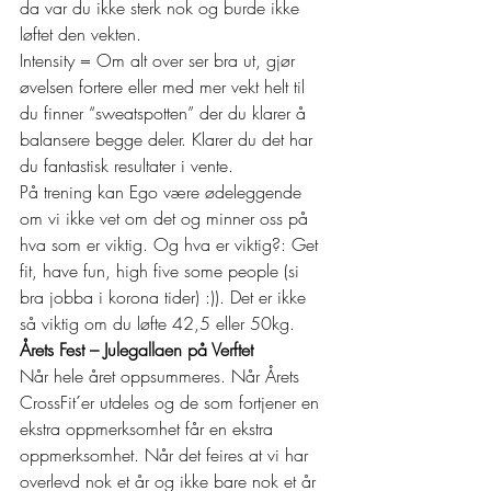
da var du ikke sterk nok og burde ikke 
løftet den vekten. 
Intensity = Om alt over ser bra ut, gjør 
øvelsen fortere eller med mer vekt helt til 
du finner “sweatspotten” der du klarer å 
balansere begge deler. Klarer du det har 
du fantastisk resultater i vente. 
På trening kan Ego være ødeleggende 
om vi ikke vet om det og minner oss på 
hva som er viktig. Og hva er viktig?: Get 
fit, have fun, high five some people (si 
bra jobba i korona tider) :)). Det er ikke 
så viktig om du løfte 42,5 eller 50kg. 
Årets Fest – Julegallaen på Verftet
Når hele året oppsummeres. Når Årets 
CrossFit´er utdeles og de som fortjener en 
ekstra oppmerksomhet får en ekstra 
oppmerksomhet. Når det feires at vi har 
overlevd nok et år og ikke bare nok et år 