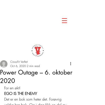
CrossFit Verftet
Oct 6, 2020
2 min read
Power Outage – 6. oktober
2020
For en økt! 
EGO IS THE ENEMY
Det er en bok som heter det. Forøvrig 
veldig bra bok. Og i dag fikk en del av 