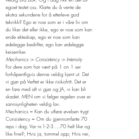
egoet testet oss. Klarte du å vente de 
ekstra sekundene for å etterleve god 
teknikk? Ego er noe som er i våre liv om 
du liker det eller ikke, ego er noe som kan 
ende ekteskap, ego er noe som kan 
ødelegge bedrifter, ego kan ødelegge 
keiserriker.  
Mechanics -> Consistency -> Intensity
For dere som har vært på 1 on 1 ser 
forhåpentligvis denne veldig kjent ut. Det 
vi gjør på Verftet er ikke risikofritt. Det er 
en fare med alt vi gjør og JA, vi kan bli 
skadet. MEN om vi følger regelen over er 
sannsynligheten veldig lav. 
Mechanics = Kan du utføre øvelsen trygt 
Consistency = Om du gjennomførte 70 
reps i dag. Var nr.1-2-3….70 helt like og 
like fine?; Hvis ja, tommel opp; Hvis nei, 