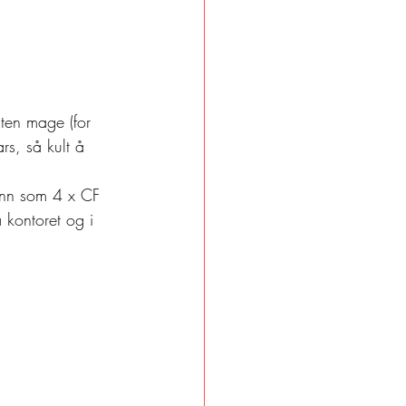
iten mage (for 
rs, så kult å 
sånn som 4 x CF 
 kontoret og i 