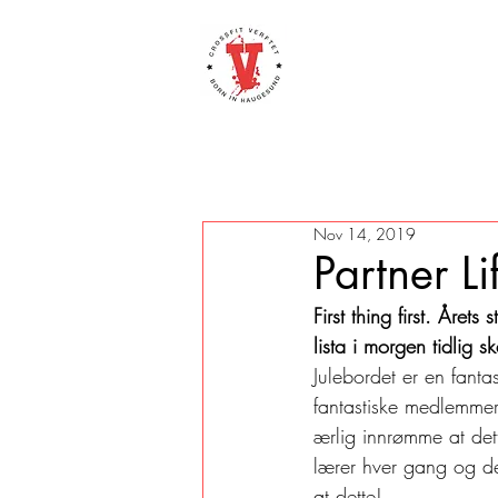
Nov 14, 2019
Partner 
First thing first. Åre
lista i morgen tidlig s
Julebordet er en fantas
fantastiske medlemmer 
ærlig innrømme at dett
lærer hver gang og de
at dette! 