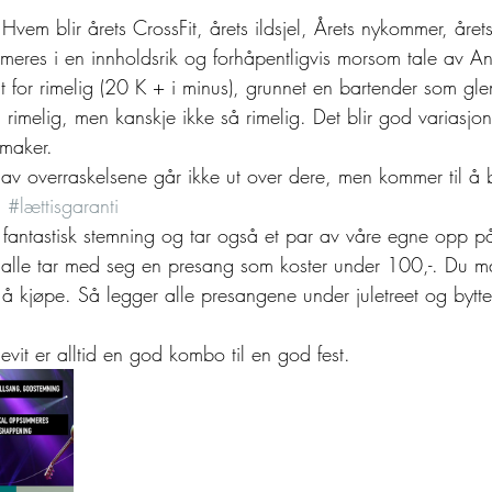
 Hvem blir årets CrossFit, årets ildsjel, Årets nykommer, åre
meres i en innholdsrik og forhåpentligvis morsom tale av A
alt for rimelig (20 K + i minus), grunnet en bartender som gle
å rimelig, men kanskje ikke så rimelig. Det blir god variasjo
smaker.
av overraskelsene går ikke ut over dere, men kommer til å b
 
#lættisgaranti
 fantastisk stemning og tar også et par av våre egne opp p
alle tar med seg en presang som koster under 100,-. Du m
å kjøpe. Så legger alle presangene under juletreet og bytter
evit er alltid en god kombo til en god fest. 