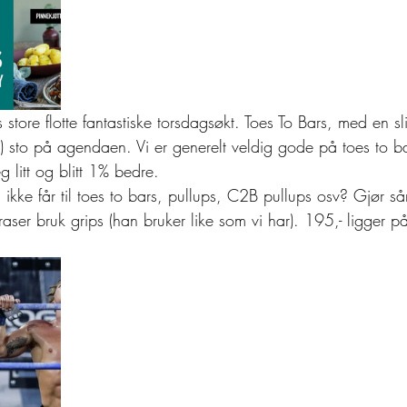
 store flotte fantastiske torsdagsøkt. Toes To Bars, med en sl
) sto på agendaen. Vi er generelt veldig gode på toes to ba
g litt og blitt 1% bedre. 
 ikke får til toes to bars, pullups, C2B pullups osv? Gjør 
r bruk grips (han bruker like som vi har). 195,- ligger på