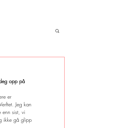
r deg opp på 
ere er 
Verftet. Jeg kan 
enn sist, vi 
g ikke gå glipp 