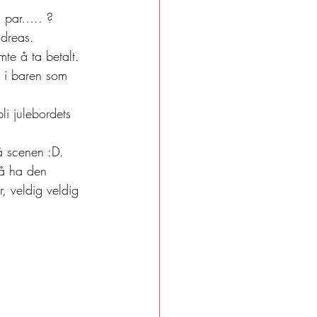
ts par….. ?
ndreas.
mte å ta betalt. 
n i baren som 
li julebordets 
å scenen :D.
å ha den 
, veldig veldig 