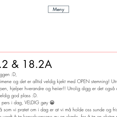
Meny
.2 & 18.2A
ggen :D,
imene og det er alltid veldig kjekt med OPEN stemning! Utro
en, hjelper hverandre og heiier!! Utrolig digg er det også
veldig god plass :D.
ikk pers i dag, VELDIG gøy 😀
på som vi pratet om i dag er at vi må holde oss sunde og fr
e verdt å ta konsekvensene av en skade, for å ta en ekstra