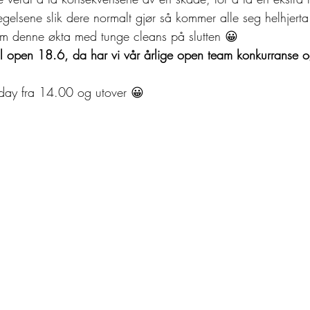
egelsene slik dere normalt gjør så kommer alle seg helhjert
om denne økta med tunge cleans på slutten 😀
til open 18.6, da har vi vår årlige open team konkurranse o
ay fra 14.00 og utover 😀 