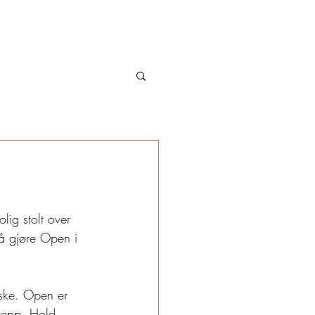
lig stolt over 
 å gjøre Open i 
iske. Open er 
 repp. Hold 