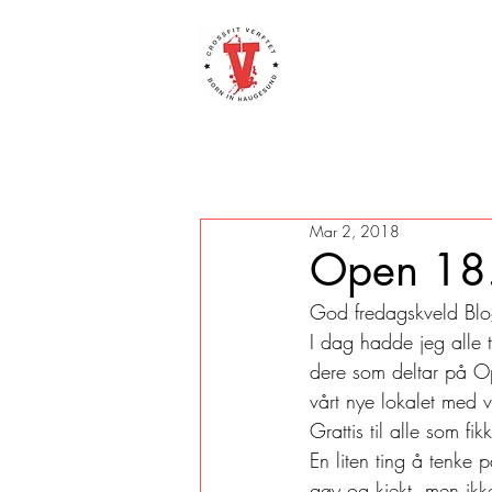
Mar 2, 2018
Open 18
God fredagskveld Blo
I dag hadde jeg alle t
dere som deltar på Op
vårt nye lokalet med 
Grattis til alle som f
En liten ting å tenke 
gøy og kjekt, men ikk