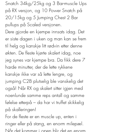
Snatch 34kg/25kg og 3 Bar-muscle Ups 
på RX versjon, og 10 Power Snatch på 
20/15kg og 5 Jumping Chest 2 Bar 
pullups på Scaled versjonen. 
Dere gjorde en kjempe innsats idag. Det 
er siste dagen i uken og man kan se frem 
til helg og kanskje litt rødvin etter denne 
økten. De fleste kjørte skalert idag, noe 
jeg synes var kjempe bra. Da fikk dere 7 
harde minutter, der de lette rykkene 
kanskje ikke var så lette lengre, og 
jumping C2B plutselig ble vanskelig det 
også! Når RX og skalert sitter igjen med 
noenlunde samme reps antall og samme 
følelse etterpå – da har vi truffet skikkelig 
på skalleringen! 
For de fleste er en muscle up, enten i 
ringer eller på stang, en enorm milepæl. 
Når det kommer i open blir det en enorm 