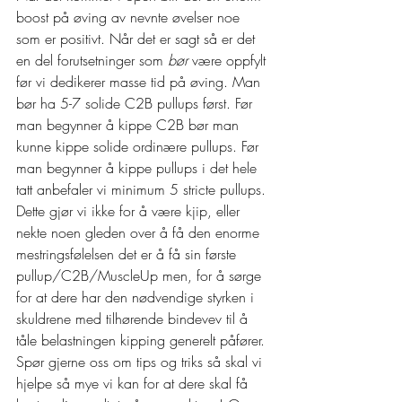
boost på øving av nevnte øvelser noe 
som er positivt. Når det er sagt så er det 
en del forutsetninger som 
bør
 være oppfylt 
før vi dedikerer masse tid på øving. Man 
bør ha 5-7 solide C2B pullups først. Før 
man begynner å kippe C2B bør man 
kunne kippe solide ordinære pullups. Før 
man begynner å kippe pullups i det hele 
tatt anbefaler vi minimum 5 stricte pullups. 
Dette gjør vi ikke for å være kjip, eller 
nekte noen gleden over å få den enorme 
mestringsfølelsen det er å få sin første 
pullup/C2B/MuscleUp men, for å sørge 
for at dere har den nødvendige styrken i 
skuldrene med tilhørende bindevev til å 
tåle belastningen kipping generelt påfører. 
Spør gjerne oss om tips og triks så skal vi 
hjelpe så mye vi kan for at dere skal få 