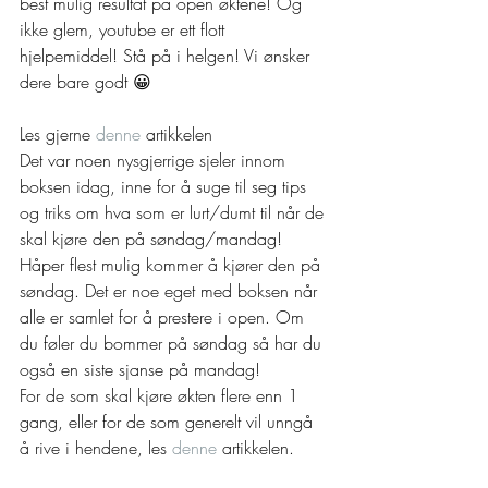
best mulig resultat på open øktene! Og 
ikke glem, youtube er ett flott 
hjelpemiddel! Stå på i helgen! Vi ønsker 
dere bare godt 😀
Les gjerne 
denne
 artikkelen 
Det var noen nysgjerrige sjeler innom 
boksen idag, inne for å suge til seg tips 
og triks om hva som er lurt/dumt til når de 
skal kjøre den på søndag/mandag! 
Håper flest mulig kommer å kjører den på 
søndag. Det er noe eget med boksen når 
alle er samlet for å prestere i open. Om 
du føler du bommer på søndag så har du 
også en siste sjanse på mandag! 
For de som skal kjøre økten flere enn 1 
gang, eller for de som generelt vil unngå 
å rive i hendene, les 
denne
 artikkelen. 