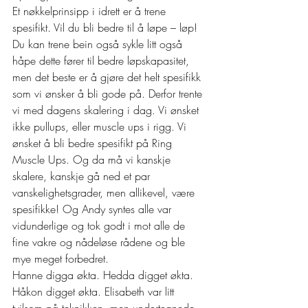
Et nøkkelprinsipp i idrett er å trene 
spesifikt. Vil du bli bedre til å løpe – løp! 
Du kan trene bein også sykle litt også 
håpe dette fører til bedre løpskapasitet, 
men det beste er å gjøre det helt spesifikk 
som vi ønsker å bli gode på. Derfor trente 
vi med dagens skalering i dag. Vi ønsket 
ikke pullups, eller muscle ups i rigg. Vi 
ønsket å bli bedre spesifikt på Ring 
Muscle Ups. Og da må vi kanskje 
skalere, kanskje gå ned et par 
vanskelighetsgrader, men allikevel, være 
spesifikke! Og Andy syntes alle var 
vidunderlige og tok godt i mot alle de 
fine vakre og nådeløse rådene og ble 
mye meget forbedret. 
Hanne digga økta. Hedda digget økta. 
Håkon digget økta. Elisabeth var litt 