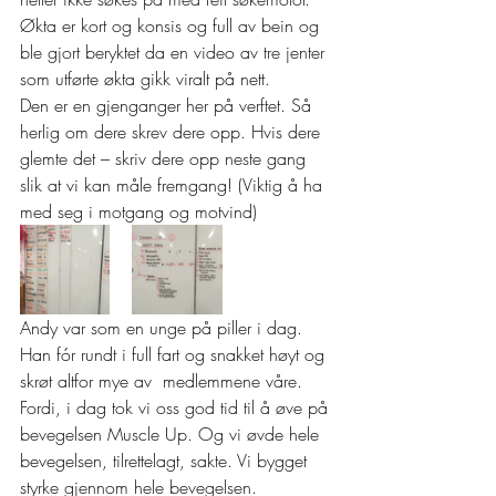
Økta er kort og konsis og full av bein og 
ble gjort beryktet da en video av tre jenter 
som utførte økta gikk viralt på nett.  
Den er en gjenganger her på verftet. Så 
herlig om dere skrev dere opp. Hvis dere 
glemte det – skriv dere opp neste gang 
slik at vi kan måle fremgang! (Viktig å ha 
med seg i motgang og motvind) 
Andy var som en unge på piller i dag. 
Han fór rundt i full fart og snakket høyt og 
skrøt altfor mye av  medlemmene våre. 
Fordi, i dag tok vi oss god tid til å øve på 
bevegelsen Muscle Up. Og vi øvde hele 
bevegelsen, tilrettelagt, sakte. Vi bygget 
styrke gjennom hele bevegelsen.  