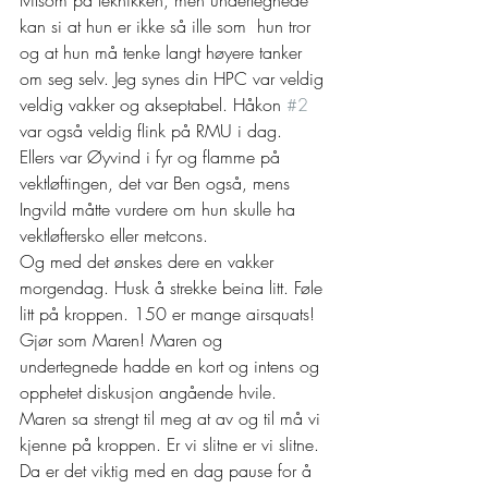
tvilsom på teknikken, men undertegnede 
kan si at hun er ikke så ille som  hun tror 
og at hun må tenke langt høyere tanker 
om seg selv. Jeg synes din HPC var veldig 
veldig vakker og akseptabel. Håkon 
#2
var også veldig flink på RMU i dag.  
Ellers var Øyvind i fyr og flamme på 
vektløftingen, det var Ben også, mens 
Ingvild måtte vurdere om hun skulle ha 
vektløftersko eller metcons.  
Og med det ønskes dere en vakker 
morgendag. Husk å strekke beina litt. Føle 
litt på kroppen. 150 er mange airsquats! 
Gjør som Maren! Maren og 
undertegnede hadde en kort og intens og 
opphetet diskusjon angående hvile. 
Maren sa strengt til meg at av og til må vi 
kjenne på kroppen. Er vi slitne er vi slitne. 
Da er det viktig med en dag pause for å 