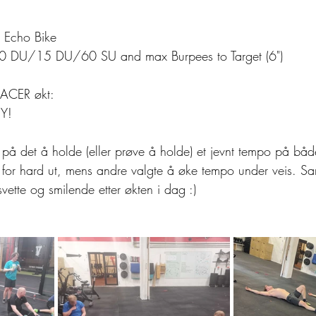
 Echo Bike
30 DU/15 DU/60 SU and max Burpees to Target (6")
PACER økt: 
Y!
e på det å holde (eller prøve å holde) et jevnt tempo på bå
 for hard ut, mens andre valgte å øke tempo under veis. Sa
, svette og smilende etter økten i dag :)