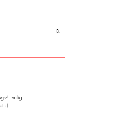
også mulig 
t :) 