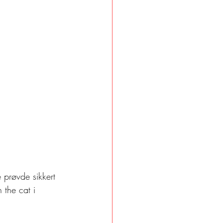
 prøvde sikkert 
 the cat i 