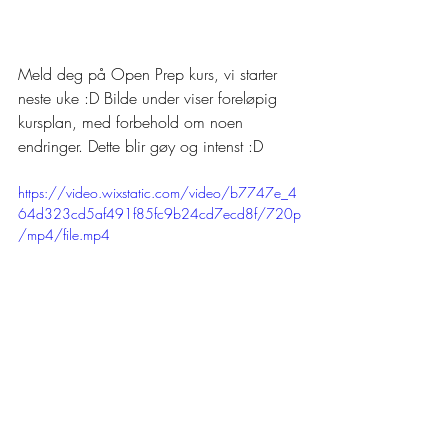
Meld deg på Open Prep kurs, vi starter 
neste uke :D Bilde under viser foreløpig 
kursplan, med forbehold om noen 
endringer. Dette blir gøy og intenst :D
https://video.wixstatic.com/video/b7747e_4
64d323cd5af491f85fc9b24cd7ecd8f/720p
/mp4/file.mp4