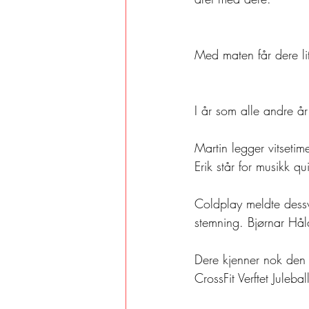
Med maten får dere litt 
I år som alle andre år 
Martin legger vitseti
Erik står for musikk qu
Coldplay meldte dessv
stemning. Bjørnar Håla
Dere kjenner nok den s
CrossFit Verftet Juleba