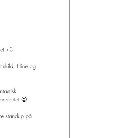
het <3 
Eskild, Eline og 
tastisk 
r startet 😉 
tre standup på 