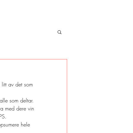
litt av det som 
alle som deltar. 
 ta med dere vin 
PS. 
oppsumere hele 