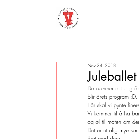
Nov 24, 2018
Juleballet
Da nærmer det seg året
blir årets program :D.
I år skal vi pynte fin
Vi kommer til å ha bar 
og øl til maten om de
Det er utrolig mye so
året med dere. 