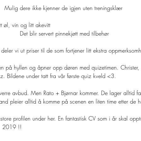
Mulig dere ikke kjenner de igjen uten treningsklær 
øl, vin og litt akevitt 
Det blir servert pinnekjøtt med tilbehør
deler vi ut priser til de som fortjener litt ekstra oppmerksom
men på hyllen og åpner opp døren med quizetimen. Christer, 
iz. Bildene under tatt fra vår første quiz kveld <3. 
erre avbud. Men Rato + Bjørnar kommer. De lager alltid fan
nd pleier alltid å komme på scenen en liten time etter de ha
tore profilen under her. En fantastisk CV som i år skal opp
ll 2019 !!  