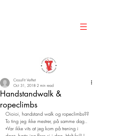
CrossFit Verftet
Oct 31, 2018
2 min read
Handstandwalk &
ropeclimbs
Oioioi, handstand walk og ropeclimbs?? 
To ting jeg ikke mestrer, på samme dag.. 
«Var ikke vits at jeg kom på trening i 
dag», hørte jeg flere si i dag. Helt feil! I 