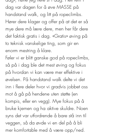
dag var dagen for å øve MASSE på 
handstand walk, og litt på ropeclimbs. 
Hører dere klager og offer på at det er så 
mye dere må lære dere, men her får dere 
det faktisk gratis i dag. «Gratis» øving på 
to teknisk vanskelige ting, som gir en 
enorm mestring å klare.  
Føler vi er blitt ganske god på ropeclimbs, 
så på i dag ble det mest øving og fokus 
på hvordan vi kan være mer effektive i 
øvelsen. På handstand walk delte vi det 
inn i flere deler hvor vi gradvis jobbet oss 
mot å gå på hendene uten støtte (en 
kompis, eller en vegg). Mye fokus på å 
bruke kjernen og ha aktive skuldre. Noen 
syns det var utfordrende å bare stå inn til 
veggen, så da øvde vi en del på å bli 
mer komfortable med å være opp/ned.  