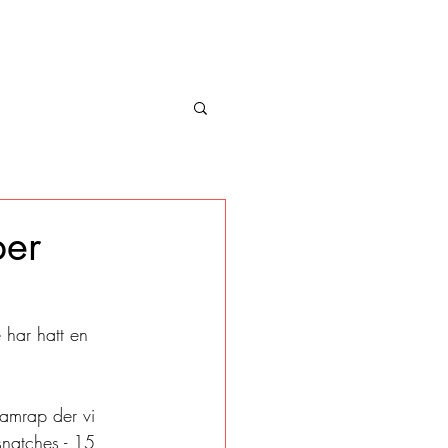
ber
 har hatt en 
 amrap der vi 
snatches - 15 