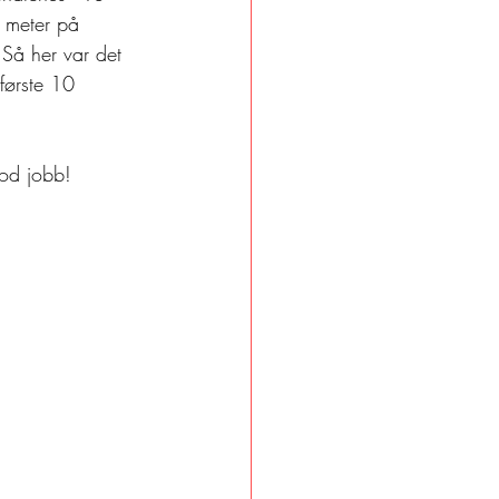
l meter på 
. Så her var det 
 første 10 
od jobb! 