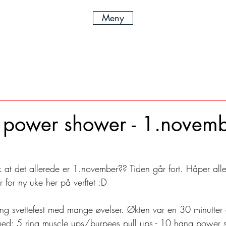
Meny
r power shower - 1.novem
 at det allerede er 1.november?? Tiden går fort. Håper alle
r for ny uke her på verftet :D 
lang svettefest med mange øvelser. Økten var en 30 minutter
t med: 5 ring muscle ups/burpees pull ups - 10 hang power 