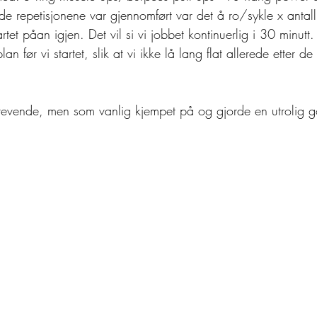
de repetisjonene var gjennomført var det å ro/sykle x antal
tartet påan igjen. Det vil si vi jobbet kontinuerlig i 30 minutt
n før vi startet, slik at vi ikke lå lang flat allerede etter de
revende, men som vanlig kjempet på og gjorde en utrolig g