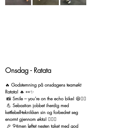
Onsdag - Ratata
🔥 
Godstemning på onsdagens teamøkt 
Ratata!
 🔥 👀✨
 📸 
Smile – you’re on the echo bike!
 😆🚴‍♂️
 💪 
Sebastian jobbet iherdig med 
kettlebell-teknikken sin og forbedret seg 
enormt gjennom økta!
 🏋️‍♂️🔥
 🎉 
9-timen løftet nesten taket med god 