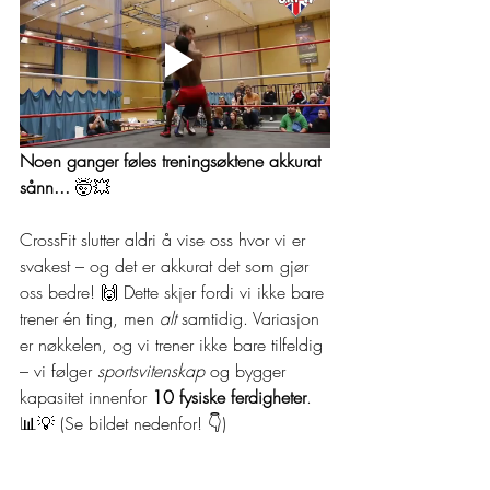
Noen ganger føles treningsøktene akkurat 
sånn...
 🤯💥 
CrossFit slutter aldri å vise oss hvor vi er 
svakest – og det er akkurat det som gjør 
oss bedre! 🙌 Dette skjer fordi vi ikke bare 
trener én ting, men 
alt
 samtidig. Variasjon 
er nøkkelen, og vi trener ikke bare tilfeldig 
– vi følger 
sportsvitenskap
 og bygger 
kapasitet innenfor 
10 fysiske ferdigheter
. 
📊💡 (Se bildet nedenfor! 👇)