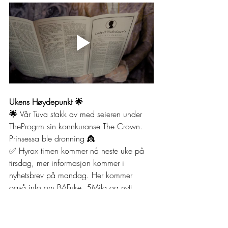
Ukens Høydepunkt 🌟
🌟 
Vår Tuva stakk av med seieren under 
TheProgrm sin konnkuranse The Crown. 
Prinsessa ble dronning 👸
✅ Hyrox timen kommer nå neste uke på 
tirsdag, mer informasjon kommer i 
nyhetsbrev på mandag. Her kommer 
også info om BAFuke, 5Mila og nytt 
programmeringsfokus 
👯‍♂️ Ellers har vi hatt besøk av Johnny 
denne uken som driver CrossFit Kystby, 