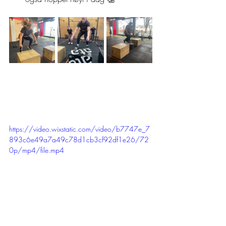
https://video.wixstatic.com/video/b7747e_7
893c6e49a7a49c78d1cb3cf92df1e26/72
0p/mp4/file.mp4