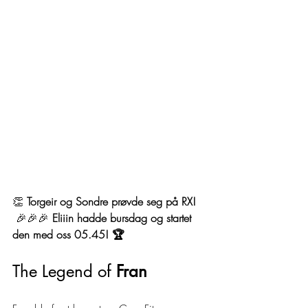
👏 
Torgeir og Sondre prøvde seg på RX!
 🎉🎉🎉 
Eliiin hadde bursdag og startet 
den med oss 05.45! 🏆
The Legend of 
Fran