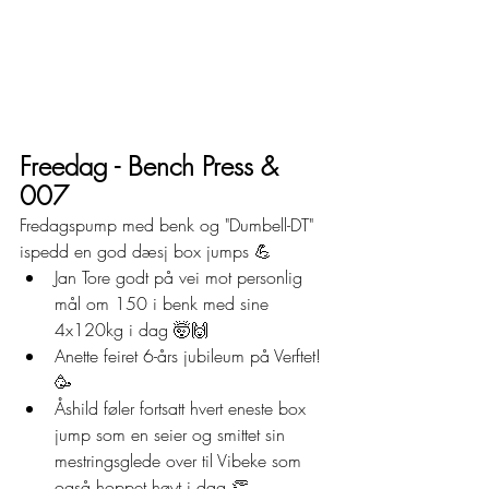
Freedag - Bench Press & 
007
Fredagspump med benk og "Dumbell-DT" 
ispedd en god dæsj box jumps 💪
Jan Tore godt på vei mot personlig 
mål om 150 i benk med sine 
4x120kg i dag 🤯🙌
Anette feiret 6-års jubileum på Verftet! 
🥳
Åshild føler fortsatt hvert eneste box 
jump som en seier og smittet sin 
mestringsglede over til Vibeke som 
også hoppet høyt i dag 👏