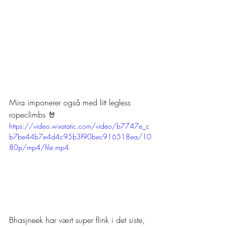
Mira imponerer også med litt legless 
ropeclimbs 🤘
https://video.wixstatic.com/video/b7747e_c
b7be44b7e4d4c95b3f90bec916518ea/10
80p/mp4/file.mp4
Bhasjneek har vært super flink i det siste, 