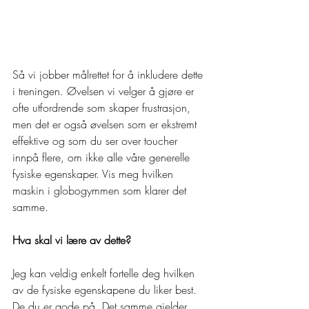
Så vi jobber målrettet for å inkludere dette 
i treningen. Øvelsen vi velger å gjøre er 
ofte utfordrende som skaper frustrasjon, 
men det er også øvelsen som er ekstremt 
effektive og som du ser over toucher 
innpå flere, om ikke alle våre generelle 
fysiske egenskaper. Vis meg hvilken 
maskin i globogymmen som klarer det 
samme.
Hva skal vi lære av dette?
Jeg kan veldig enkelt fortelle deg hvilken 
av de fysiske egenskapene du liker best. 
De du er gode på. Det samme gjelder 