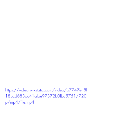
https://video.wixstatic.com/video/b7747e_8f
18bcd683ac41afbe97372b0fbd5751/720
p/mp4/file.mp4