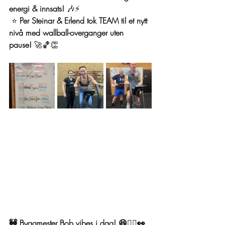
energi & innsats!
 🎶⚡
 ⭐ 
Per Steinar & Erlend tok TEAM til et nytt 
nivå med wallball-overganger uten 
pause!
 🚀🏀👏
🚧 Byggmester Bob vibes i dag! 😆👷‍♂️👀 