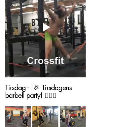
Tirsdag - 
🎉 
Tirsdagens 
barbell party!
 🏋️‍♀️💖