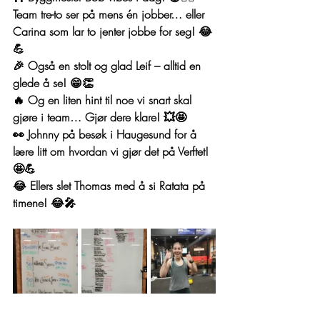
Team tre-to ser på mens én jobber… eller 
Carina som lar to jenter jobbe for seg! 😂
💪
🎉 Også en stolt og glad Leif – alltid en 
glede å se! 😁👏
🔥 Og en liten hint til noe vi snart skal 
gjøre i team… Gjør dere klare! 💥🤩
👀 Johnny på besøk i Haugesund for å 
lære litt om hvordan vi gjør det på Verftet! 
🤩💪
😂 Ellers slet Thomas med å si Ratata på 
timene! 😂🎤