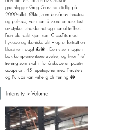
Fran ble først lansert av CrossFit-
grunnlegger Greg Glassman tidlig på 
2000-tallet. Økta, som består av thrusters 
og pull-ups, var ment å være en rask test 
av styrke, utholdenhet og mental tøffhet. 
Fran ble raskt kjent som CrossFits mest 
fryktede og ikoniske økt – og er fortsatt en 
klassiker i dag! 💪😅 . Den viser magien 
bak komplementære øvelser, og hvor "lite" 
trening som skal til for å skape en positiv 
adapsjon. 45 repetisjoner med Thrusters 
og Pullups kan virkelig bli trening 😂
Intensity > Volume