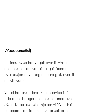
Wooooondr(ful)
Business wise har vi gått over til Wondr 
denne uken, det var så rolig å åpne en 
ny lokasjon at vi likegreit bare gikk over til 
et nytt system.
Verftet har brukt deres kundeservice i 2 
fulle arbeidsdager denne uken, med over 
50 tasks på tasklisten hjelper vi Wondr å 
bli bedre, samtidig som vi får satt opp 