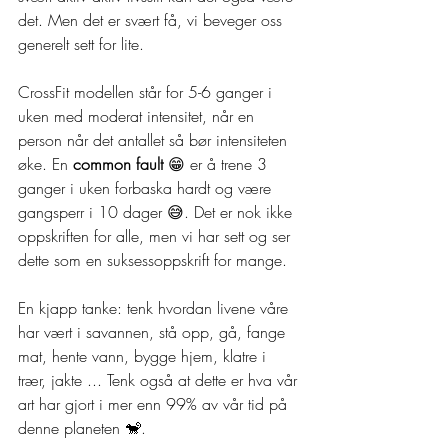
det. Men det er svært få, vi beveger oss 
generelt sett for lite.
CrossFit modellen står for 5-6 ganger i 
uken med moderat intensitet, når en 
person når det antallet så bør intensiteten 
øke. En 
common fault
 😁 er å trene 3 
ganger i uken forbaska hardt og være 
gangsperr i 10 dager 😅. Det er nok ikke 
oppskriften for alle, men vi har sett og ser 
dette som en suksessoppskrift for mange.
En kjapp tanke: tenk hvordan livene våre 
har vært i savannen, stå opp, gå, fange 
mat, hente vann, bygge hjem, klatre i 
trær, jakte ... Tenk også at dette er hva vår 
art har gjort i mer enn 99% av vår tid på 
denne planeten 🐒.