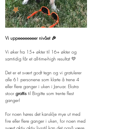
Vi uppeeeeeeeer nivået 🎉
Vi øker fra 15+ økter til 16+ økter og 
samtidig får et all-time-high resultat 💛
Det er et svært godt tegn og vi gratulerer 
alle 61 personene som klarte å trene 4 
eller flere ganger i uken i Januar. Ekstra 
stoor 
grattis 
til Birgitte som trente flest 
ganger!
For noen høres det kansklje mye ut med 
fire eller flere ganger i uken, for noen med 
svært aktiv aktiv livsstil kan det også være 