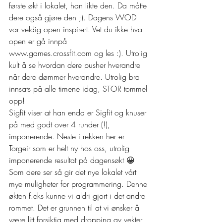
første økt i lokalet, han likte den. Da måtte 
dere også gjøre den ;). Dagens WOD 
var veldig open inspirert. Vet du ikke hva 
open er gå innpå 
www.games.crossfit.com og les :). Utrolig 
kult å se hvordan dere pusher hverandre 
når dere dømmer hverandre. Utrolig bra 
innsats på alle timene idag, STOR tommel 
opp!
Sigfit viser at han enda er Sigfit og knuser 
på med godt over 4 runder (!), 
imponerende. Neste i rekken her er 
Torgeir som er helt ny hos oss, utrolig 
imponerende resultat på dagensøkt 😀
Som dere ser så gir det nye lokalet vårt 
mye muligheter for programmering. Denne 
økten f.eks kunne vi aldri gjort i det andre 
rommet. Det er grunnen til at vi ønsker å 
være litt forsiktig med dropping av vekter 