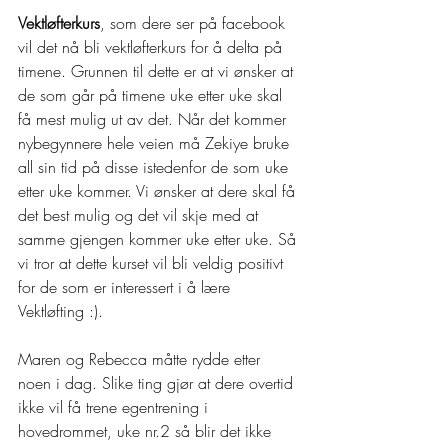
Vektløfterkurs
, som dere ser på facebook 
vil det nå bli vektløfterkurs for å delta på 
timene. Grunnen til dette er at vi ønsker at 
de som går på timene uke etter uke skal 
få mest mulig ut av det. Når det kommer 
nybegynnere hele veien må Zekiye bruke 
all sin tid på disse istedenfor de som uke 
etter uke kommer. Vi ønsker at dere skal få 
det best mulig og det vil skje med at 
samme gjengen kommer uke etter uke. Så 
vi tror at dette kurset vil bli veldig positivt 
for de som er interessert i å lære 
Vektløfting :).
Maren og Rebecca måtte rydde etter 
noen i dag. Slike ting gjør at dere overtid 
ikke vil få trene egentrening i 
hovedrommet, uke nr.2 så blir det ikke 