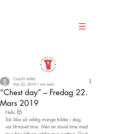
CrossFit Verftet
Mar 22, 2019
1 min read
“Chest day” – Fredag 22.
Mars 2019
Hellu 🙂  
Tok ikke så veldig mange bilder i dag, 
var litt travel time. Men en travel time med 
mye fine løft og veldig mye svetting. God 