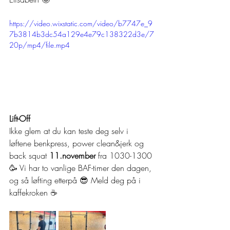
https://video.wixstatic.com/video/b7747e_9
7b3814b3dc54a129e4e79c138322d3e/7
20p/mp4/file.mp4
Lift-Off
Ikke glem at du kan teste deg selv i 
løftene benkpress, power clean&jerk og 
back squat 
11.november 
fra 1030-1300 
🥳 Vi har to vanlige BAF-timer den dagen, 
og så løfting etterpå 😎 Meld deg på i 
kaffekroken
 ☕️