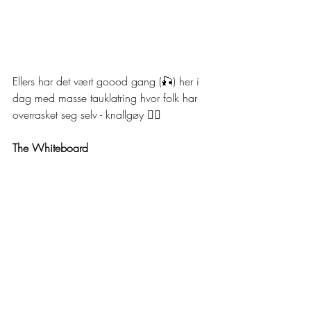
Ellers har det vært goood gang (🎣) her i 
dag med masse tauklatring hvor folk har 
overrasket seg selv - knallgøy 🤸‍♂️
The Whiteboard