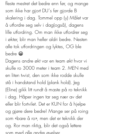
fleste mestret det bedre enn før, og mange 
som ikke har gjort DU´s før gjorde B 
skalering i dag. Tommel opp (y) Målet var 
å utfordre seg selv i dag(også), dagens 
lille utfordring. Om man ikke utfordrer seg 
i økter, blir man heller aldri bedre. Nesten 
alle tok utfordringen og lyktes, OG ble 
bedre 😀 
Dagens andre økt var en team økt hvor vi 
skulle ro 3000 meter i team 2. MEN med 
en liten twist, den som ikke rodde skulle 
stå i handstand hold (plank hold). Jeg 
(Eline) gikk litt rundt å maste på ro teknikk 
i dag. Håper ingen tar seg nær av det 
eller blir fortvilet. Det er KUN for å hjelpe 
og gjøre dere bedre! Mange ser på roing 
som «bare å ro», men det er teknikk der 
og. Ror man riktig, blir det også lettere 
som med alle andre øvelser. 