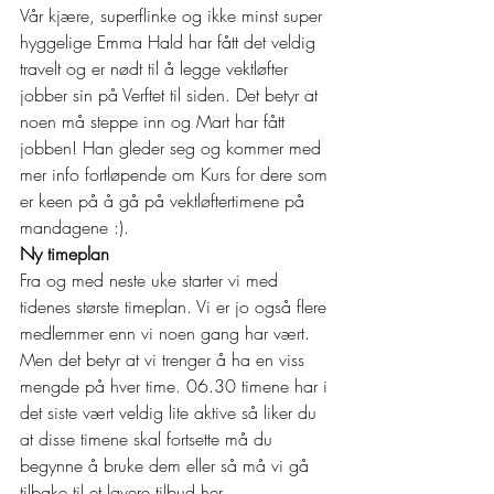
Vår kjære, superflinke og ikke minst super 
hyggelige Emma Hald har fått det veldig 
travelt og er nødt til å legge vektløfter 
jobber sin på Verftet til siden. Det betyr at 
noen må steppe inn og Mart har fått 
jobben! Han gleder seg og kommer med 
mer info fortløpende om Kurs for dere som 
er keen på å gå på vektløftertimene på 
mandagene :). 
Ny timeplan
Fra og med neste uke starter vi med 
tidenes største timeplan. Vi er jo også flere 
medlemmer enn vi noen gang har vært. 
Men det betyr at vi trenger å ha en viss 
mengde på hver time. 06.30 timene har i 
det siste vært veldig lite aktive så liker du 
at disse timene skal fortsette må du 
begynne å bruke dem eller så må vi gå 
tilbake til et lavere tilbud her. 