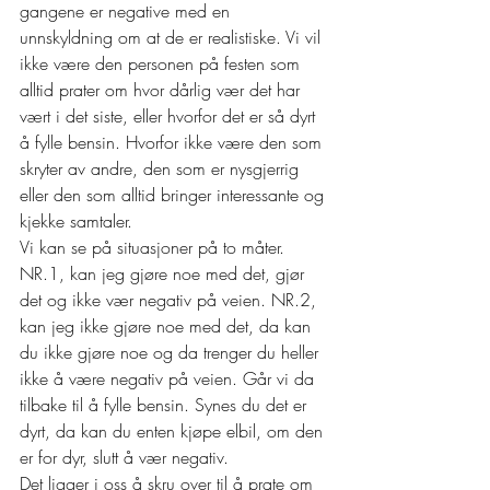
gangene er negative med en 
unnskyldning om at de er realistiske. Vi vil 
ikke være den personen på festen som 
alltid prater om hvor dårlig vær det har 
vært i det siste, eller hvorfor det er så dyrt 
å fylle bensin. Hvorfor ikke være den som 
skryter av andre, den som er nysgjerrig 
eller den som alltid bringer interessante og 
kjekke samtaler. 
Vi kan se på situasjoner på to måter. 
NR.1, kan jeg gjøre noe med det, gjør 
det og ikke vær negativ på veien. NR.2, 
kan jeg ikke gjøre noe med det, da kan 
du ikke gjøre noe og da trenger du heller 
ikke å være negativ på veien. Går vi da 
tilbake til å fylle bensin. Synes du det er 
dyrt, da kan du enten kjøpe elbil, om den 
er for dyr, slutt å vær negativ. 
Det ligger i oss å skru over til å prate om 