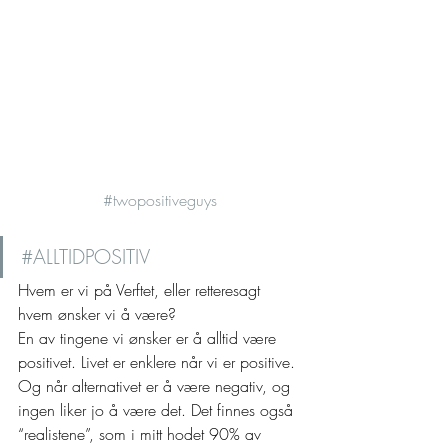
#twopositiveguys
#ALLTIDPOSITIV
Hvem er vi på Verftet, eller retteresagt 
hvem ønsker vi å være?  
En av tingene vi ønsker er å alltid være 
positivet. Livet er enklere når vi er positive. 
Og når alternativet er å være negativ, og 
ingen liker jo å være det. Det finnes også 
“realistene”, som i mitt hodet 90% av 