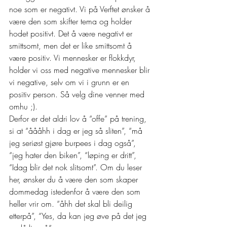
noe som er negativt. Vi på Verftet ønsker å 
være den som skifter tema og holder 
hodet positivt. Det å være negativt er 
smittsomt, men det er like smittsomt å 
være positiv. Vi mennesker er flokkdyr, 
holder vi oss med negative mennesker blir 
vi negative, selv om vi i grunn er en 
positiv person. Så velg dine venner med 
omhu ;). 
Derfor er det aldri lov å “offe” på trening, 
si at “åååhh i dag er jeg så sliten”, “må 
jeg seriøst gjøre burpees i dag også”, 
“jeg hater den biken”, “løping er dritt”, 
“Idag blir det nok slitsomt”. Om du leser 
her, ønsker du å være den som skaper 
dommedag istedenfor å være den som 
heller vrir om. “åhh det skal bli deilig 
etterpå”, “Yes, da kan jeg øve på det jeg 