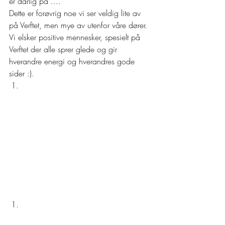
er dårlig på”…. 
Dette er forøvrig noe vi ser veldig lite av 
på Verftet, men mye av utenfor våre dører. 
Vi elsker positive mennesker, spesielt på 
Verftet der alle sprer glede og gir 
hverandre energi og hverandres gode 
sider :). 