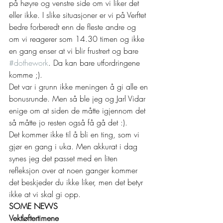
på høyre og venstre side om vi liker det 
eller ikke. I slike situasjoner er vi på Verftet 
bedre forberedt enn de fleste andre og 
om vi reagerer som 14.30 timen og ikke 
en gang enser at vi blir frustrert og bare 
#dothework
. Da kan bare utfordringene 
komme ;). 
Det var i grunn ikke meningen å gi alle en 
bonusrunde. Men så ble jeg og Jarl Vidar 
enige om at siden de måtte igjennom det 
så måtte jo resten også få gå det :).  
Det kommer ikke til å bli en ting, som vi 
gjør en gang i uka. Men akkurat i dag 
synes jeg det passet med en liten 
refleksjon over at noen ganger kommer 
det beskjeder du ikke liker, men det betyr 
ikke at vi skal gi opp. 
SOME NEWS
Vektløftertimene