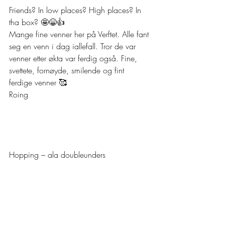
Friends? In low places? High places? In 
tha box? 🤩😁👍 
Mange fine venner her på Verftet. Alle fant 
seg en venn i dag iallefall. Tror de var 
venner etter økta var ferdig også. Fine, 
svettete, fornøyde, smilende og fint 
ferdige venner 🥰 
Roing 
Hopping – ala doubleunders 