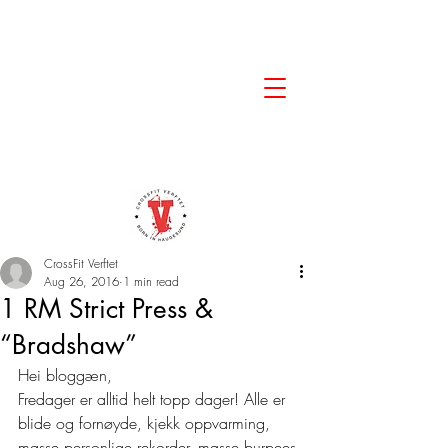
CrossFit Verftet
Aug 26, 2016
1 min read
1 RM Strict Press &
“Bradshaw”
Hei bloggæn,
Fredager er alltid helt topp dager! Alle er 
blide og fornøyde, kjekk oppvarming, 
masse personlige rekorder, masse burpees