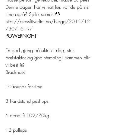
Denne dagen har vi hatt før, var du på sist 
time også? Sjekk scores 🙂 
http://crossfitverftet.no/blogg/2015/12
/30/1619/
POWERNIGHT
En god gjeng på økten i dag, stor 
barisfaktor og god stemning! Sammen blir 
vi best 😀
Bradshaw
10 rounds for time
3 handstand pushups
6 deadlift 102/70kg
12 pullups