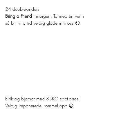
24 double-unders
Bring a Friend
 i morgen. Ta med en venn 
så blir vi alltid veldig glade inni oss 🙂
Eirik og Bjørnar med 85KG strict-press! 
Veldig imponerede, tommel opp 😀